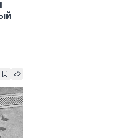
я
тый