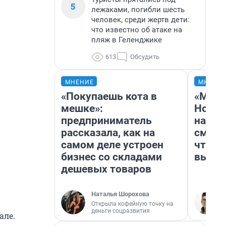
5
лежаками, погибли шесть
человек, среди жертв дети:
что известно об атаке на
пляж в Геленджике
613
Обсудить
МНЕНИЕ
МНЕНИ
«Покупаешь кота в
«Мы в
мешке»:
Нолан
предприниматель
настр
рассказала, как на
смотр
самом деле устроен
чтобы
бизнес со складами
выгля
дешевых товаров
Наталья Шорохова
Открыла кофейную точку на
деньги соцразвития
але.