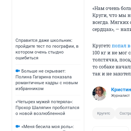
«Нам очень боль
Круги, что мы н
всегда. Мягких
сердцах», — нап
Справится даже школьник:
Кругетс
попал 
пройдите тест по географии, в
котором очень стыдно
100 кг и не мо
ошибиться
толстячка, поса
то собаке нача
Больше не скрывает:
так и не захотел
Полина Гагарина показала
романтичные кадры с новым
избранником
Кристин
Журналист
«Четырех мужей потеряла»:
Прохор Шаляпин проболтался
о новой возлюбленной
Кругетс
Состр
«Меня бесила моя роль»: