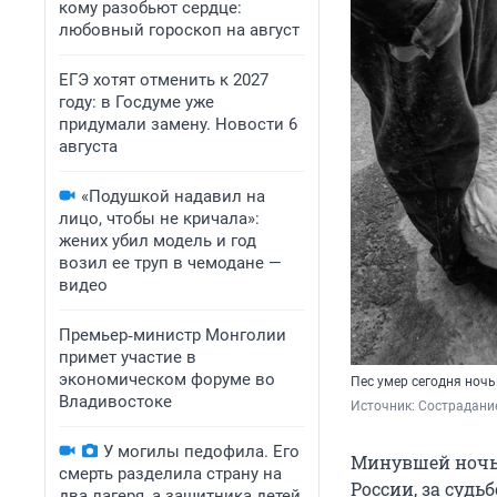
кому разобьют сердце:
любовный гороскоп на август
ЕГЭ хотят отменить к 2027
году: в Госдуме уже
придумали замену. Новости 6
августа
«Подушкой надавил на
лицо, чтобы не кричала»:
жених убил модель и год
возил ее труп в чемодане —
видео
Премьер‑министр Монголии
примет участие в
экономическом форуме во
Пес умер сегодня ноч
Владивостоке
Источник: 
Сострадание
У могилы педофила. Его
Минувшей ночью
смерть разделила страну на
России, за судь
два лагеря, а защитника детей