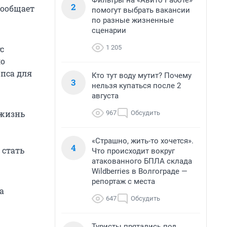
Фильтры на «Авито Работе»
2
сообщает
помогут выбрать вакансии
по разные жизненные
сценарии
1 205
с
ло
 пса для
Кто тут воду мутит? Почему
3
нельзя купаться после 2
августа
 жизнь
967
Обсудить
«Страшно, жить-то хочется».
4
 стать
Что происходит вокруг
атакованного БПЛА склада
Wildberries в Волгограде —
репортаж с места
а
647
Обсудить
Туристы прятались под