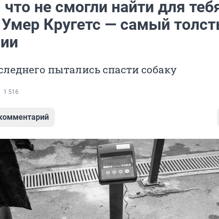
 что не смогли найти для теб
 Умер Кругетс — самый толс
сии
следнего пытались спасти собаку
1 516
 комментарий