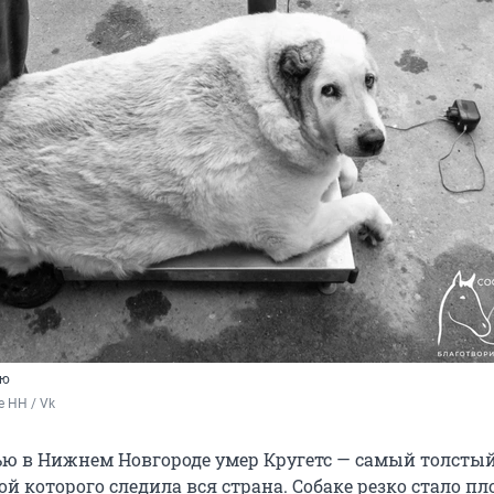
ью
 НН / Vk
 в Нижнем Новгороде умер Кругетс — самый толстый
бой которого следила вся страна. Собаке резко стало пл