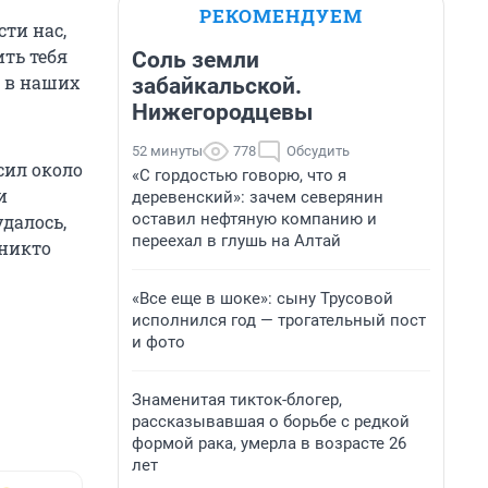
РЕКОМЕНДУЕМ
сти нас,
ить тебя
Соль земли
а в наших
забайкальской.
Нижегородцевы
52 минуты
778
Обсудить
сил около
«С гордостью говорю, что я
и
деревенский»: зачем северянин
оставил нефтяную компанию и
удалось,
переехал в глушь на Алтай
 никто
«Все еще в шоке»: сыну Трусовой
исполнился год — трогательный пост
и фото
Знаменитая тикток-блогер,
рассказывавшая о борьбе с редкой
формой рака, умерла в возрасте 26
лет