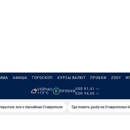
АММА
АФИША
ГОРОСКОП
КУРСЫ ВАЛЮТ
ПРОБКИ
ZODY
И
USD 81,41
СЕЙЧАС
0
ПРОБКИ
+19°C
EUR 94,06
ткрытые: все о бассейнах Ставрополя
Где ловить рыбу на Ставрополье 