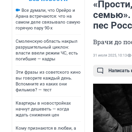
«Прости,
Все думали, что Орейро и
семью».
Арана встречаются: что на
самом деле связывало самую
пес Рос
горячую пару 90-х
Врачи до по
Смоленскую область накрыл
разрушительный циклон:
власти ввели режим ЧС, есть
31 июля 2025, 10:13
погибшие — кадры
Написать
Эти фразы из советского кино
вы говорите каждый день.
Вспомните из каких они
фильмов? — тест
Квартиры в новостройках
начнут дешеветь — когда
ждать снижения цен
Кому признаются в любви, а