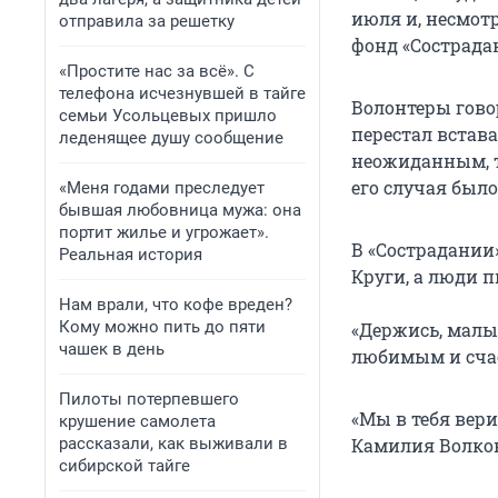
июля и, несмотр
отправила за решетку
фонд «Сострада
«Простите нас за всё». С
телефона исчезнувшей в тайге
Волонтеры говор
семьи Усольцевых пришло
перестал встава
леденящее душу сообщение
неожиданным, т
его случая был
«Меня годами преследует
бывшая любовница мужа: она
портит жилье и угрожает».
В «Сострадании»
Реальная история
Круги, а люди п
Нам врали, что кофе вреден?
Кому можно пить до пяти
«Держись, малыш
чашек в день
любимым и счас
Пилоты потерпевшего
«Мы в тебя вери
крушение самолета
рассказали, как выживали в
Камилия Волко
сибирской тайге