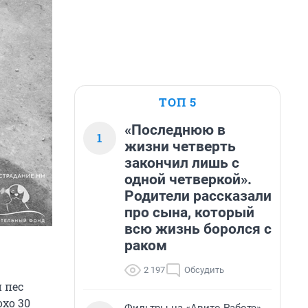
ТОП 5
«Последнюю в
1
жизни четверть
закончил лишь с
одной четверкой».
Родители рассказали
про сына, который
всю жизнь боролся с
раком
2 197
Обсудить
 пес
охо 30