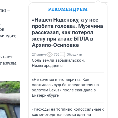
РЕКОМЕНДУЕМ
ли) —
«Нашел Наденьку, а у нее
.
пробита голова». Мужчина
ов.
рассказал, как потерял
ьи едят,
жену при атаке БПЛА в
Архипо-Осиповке
27 минут
756
Обсудить
зывает
Соль земли забайкальской.
т нечем.
Нижегородцевы
«Не хочется в это верить». Как
сложилась судьба «следователя на
золотом Lexus» после скандала в
Екатеринбурге
«Расходы на топливо колоссальные»:
как многодетная семья едет на