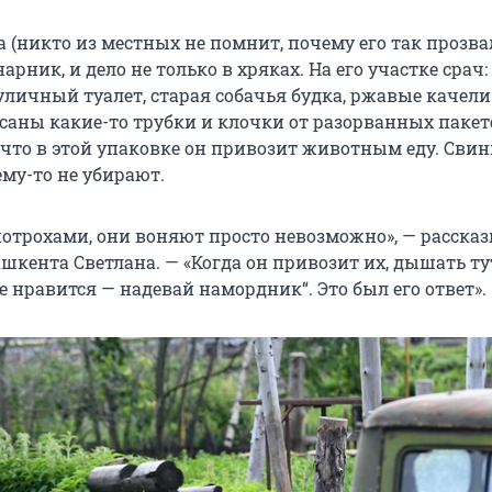
 (никто из местных не помнит, почему его так прозва
рник, и дело не только в хряках. На его участке срач:
личный туалет, старая собачья будка, ржавые качели
саны какие-то трубки и клочки от разорванных пакет
 что в этой упаковке он привозит животным еду. Свин
ему-то не убирают.
потрохами, они воняют просто невозможно», — расска
ашкента Светлана. — «Когда он привозит их, дышать ту
Не нравится — надевай намордник“. Это был его ответ».