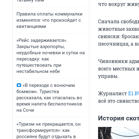
Татьяну Ким
что вокруг жив
Правила оплаты коммуналки
изменятся: что произойдет с
Сначала свободн
квитанциями
животные захва
свински: броса
«Рейс задерживается».
песочницах, а 
Закрытые аэропорты,
неудобные ночевки и сутки на
пересадку: как
Чиновники адми
путешествовать при
всего местных 
нестабильном небе
управы.
«В переходе с вонючим
бомжом». Туристка
Журналист
E1.
рассказала, как спасалась во
всё это свинство
время налета беспилотников
на Сочи
История ско
«Туризм не прекращается, он
трансформируется»: как
россияне будут отдыхать в