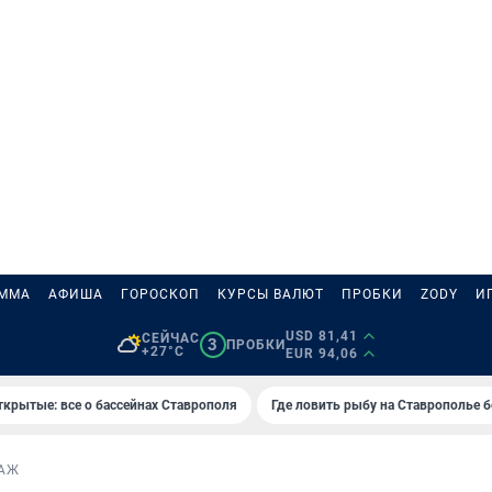
АММА
АФИША
ГОРОСКОП
КУРСЫ ВАЛЮТ
ПРОБКИ
ZODY
И
USD 81,41
СЕЙЧАС
3
ПРОБКИ
+27°C
EUR 94,06
ткрытые: все о бассейнах Ставрополя
Где ловить рыбу на Ставрополье 
АЖ