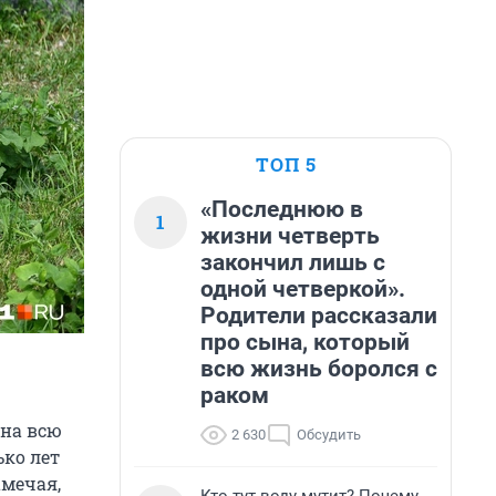
ТОП 5
«Последнюю в
1
жизни четверть
закончил лишь с
одной четверкой».
Родители рассказали
про сына, который
всю жизнь боролся с
раком
 на всю
2 630
Обсудить
ько лет
амечая,