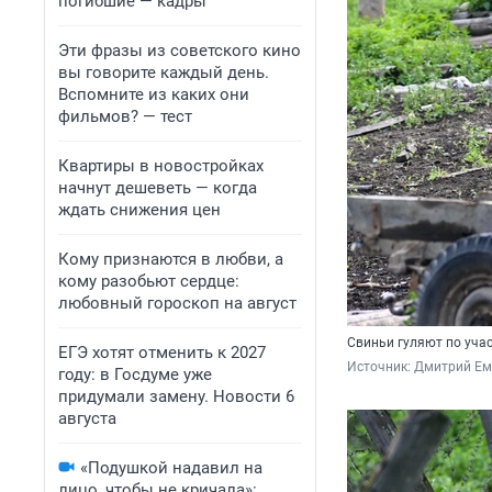
погибшие — кадры
Эти фразы из советского кино
вы говорите каждый день.
Вспомните из каких они
фильмов? — тест
Квартиры в новостройках
начнут дешеветь — когда
ждать снижения цен
Кому признаются в любви, а
кому разобьют сердце:
любовный гороскоп на август
Свиньи гуляют по уча
ЕГЭ хотят отменить к 2027
Источник: 
Дмитрий Еме
году: в Госдуме уже
придумали замену. Новости 6
августа
«Подушкой надавил на
лицо, чтобы не кричала»: