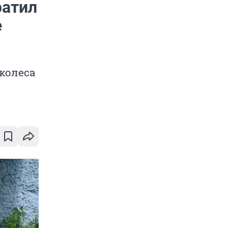
ратил
е
колеса