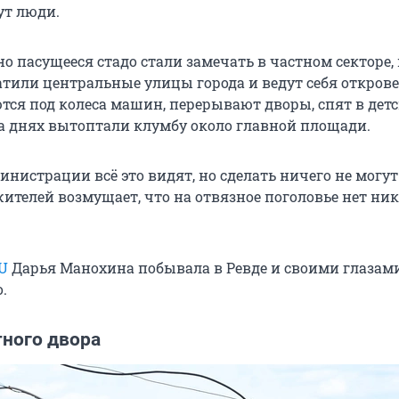
ут люди.
о пасущееся стадо стали замечать в частном секторе, 
тили центральные улицы города и ведут себя открове
ются под колеса машин, перерывают дворы, спят в дет
на днях вытоптали клумбу около главной площади.
нистрации всё это видят, но сделать ничего не могут
жителей возмущает, что на отвязное поголовье нет ни
RU
Дарья Манохина побывала в Ревде и своими глазам
.
тного двора