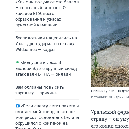
«Как они получают сто баллов
— серьезный вопрос». О
кризисе ЕГЭ, всего
образования и ужасах
приемной кампании
Беспилотники нацелились на
Урал: дрон ударил по складу
Wildberries — кадры
«Мы ушли в лес». В
Екатеринбурге крупный склад
атаковали БПЛА — онлайн
Вам обязаны повысить
Свиньи гуляют на дет
зарплату — причина
Источник: 
Дмитрий Еме
«Если сверху летит ракета и
Уральский ферм
сжигает мой товар, то это не
мой риск». Основатель Levrana
страну — он ум
обрушился с критикой на
его хряки споко