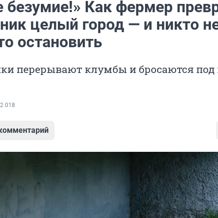
е безумие!» Как фермер прев
ник целый город — и никто н
то остановить
ки перерывают клумбы и бросаются под 
2 018
 комментарий