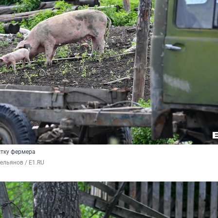
стку фермера
льянов / E1.RU 