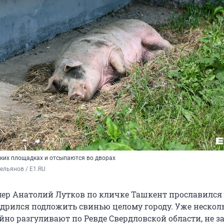
ских площадках и отсыпаются во дворах
льянов / E1.RU 
ер Анатолий Лутков по кличке Ташкент прославился
удрился подложить свинью целому городу. Уже нескол
йно разгуливают по Ревде Свердловской области, не з