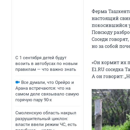
Ферма Ташкента
настоящий свина
покосившийся у
Повсюду разбро
Соседи говорят,
но за собой поч
С 1 сентября детей будут
«Он кормит их 
возить в автобусах по новым
E1.RU соседка Т
правилам — что важно знать
А он говорит: „
Все думали, что Орейро и
Арана встречаются: что на
самом деле связывало самую
горячую пару 90-х
Смоленскую область накрыл
разрушительный циклон:
власти ввели режим ЧС, есть