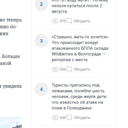
Кто тут воду мутит? Почему
2
нельзя купаться после 2
августа
но теперь
973
Обсудить
нно по-
ских
«Страшно, жить-то хочется».
3
Что происходит вокруг
атакованного БПЛА склада
Wildberries в Волгограде —
. Больше
репортаж с места
какой
653
Обсудить
Туристы прятались под
и увидела
4
лежаками, погибли шесть
человек, среди жертв дети:
что известно об атаке на
пляж в Геленджике
630
Обсудить