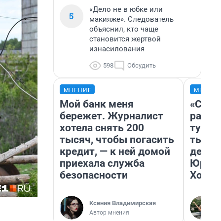
«Дело не в юбке или
5
макияже». Следователь
объяснил, кто чаще
становится жертвой
изнасилования
598
Обсудить
МНЕНИЕ
МНЕНИ
Мой банк меня
«Слив
бережет. Журналист
разоч
хотела снять 200
турис
тысяч, чтобы погасить
тысяч
кредит, — к ней домой
день 
приехала служба
Юрско
безопасности
Хогва
Ксения Владимирская
Автор мнения