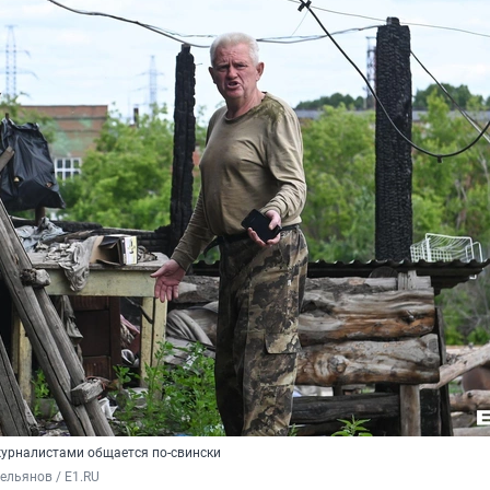
журналистами общается по-свински
льянов / E1.RU 