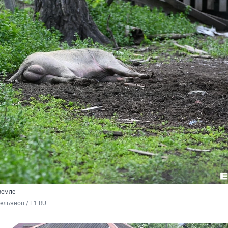
земле
льянов / E1.RU 