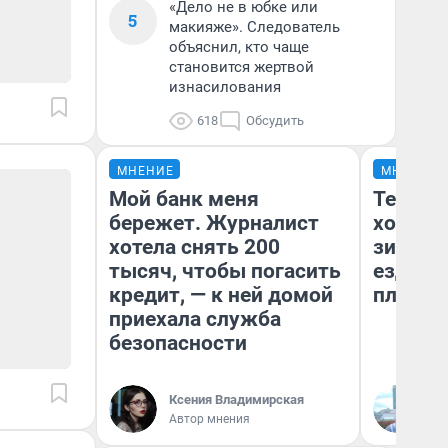
«Дело не в юбке или
5
макияже». Следователь
объяснил, кто чаще
становится жертвой
изнасилования
618
Обсудить
МНЕНИЕ
МНЕНИЕ
Мой банк меня
Тепло 
бережет. Журналист
холодн
хотела снять 200
зимой.
тысяч, чтобы погасить
ездит н
кредит, — к ней домой
плюсы 
приехала служба
безопасности
Ксения Владимирская
Д
Автор мнения