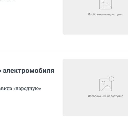
о электромобиля
авила «народную»