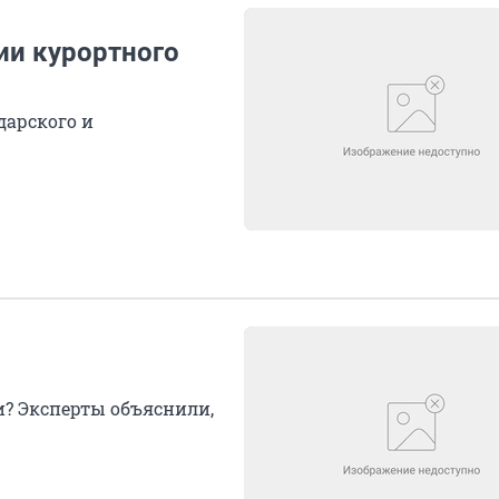
ии курортного
дарского и
и? Эксперты объяснили,