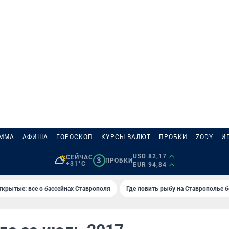
АММА
АФИША
ГОРОСКОП
КУРСЫ ВАЛЮТ
ПРОБКИ
ZODY
И
USD 82,17
СЕЙЧАС
3
ПРОБКИ
+31°C
EUR 94,84
ткрытые: все о бассейнах Ставрополя
Где ловить рыбу на Ставрополье 