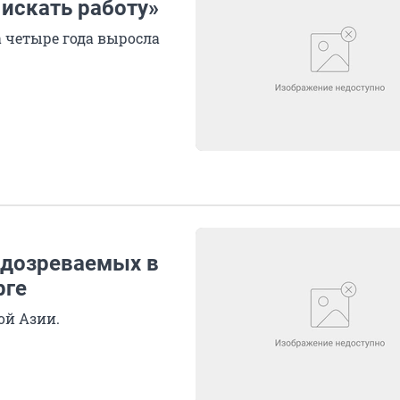
искать работу»
а четыре года выросла
одозреваемых в
рге
ой Азии.