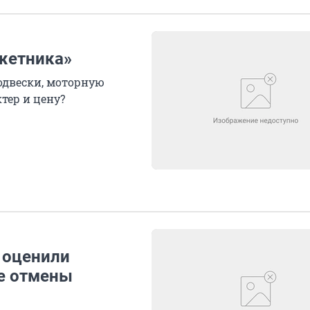
жетника»
одвески, моторную
тер и цену?
 оценили
е отмены