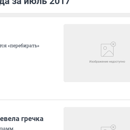
да за июль 2017
ся «перебирать»
евела гречка
грамм.