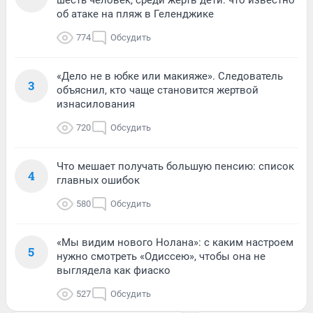
шесть человек, среди жертв дети: что известно
об атаке на пляж в Геленджике
774
Обсудить
«Дело не в юбке или макияже». Следователь
3
объяснил, кто чаще становится жертвой
изнасилования
720
Обсудить
Что мешает получать большую пенсию: список
4
главных ошибок
580
Обсудить
«Мы видим нового Нолана»: с каким настроем
5
нужно смотреть «Одиссею», чтобы она не
выглядела как фиаско
527
Обсудить