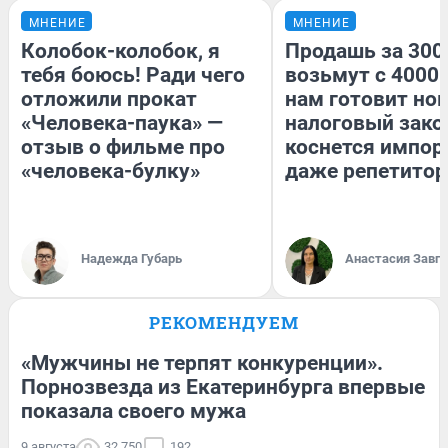
МНЕНИЕ
МНЕНИЕ
Колобок-колобок, я
Продашь за 3000
тебя боюсь! Ради чего
возьмут с 4000.
отложили прокат
нам готовит но
«Человека-паука» —
налоговый зако
отзыв о фильме про
коснется импор
«человека-булку»
даже репетитор
Надежда Губарь
Анастасия Завг
РЕКОМЕНДУЕМ
«Мужчины не терпят конкуренции».
Порнозвезда из Екатеринбурга впервые
показала своего мужа
9 августа
32 750
192