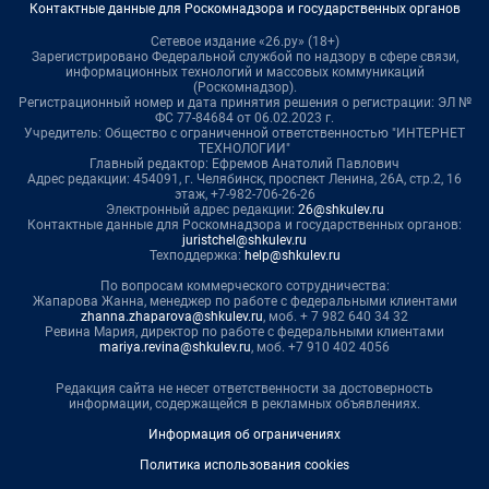
Контактные данные для Роскомнадзора и государственных органов
Сетевое издание «26.ру» (18+)
Зарегистрировано Федеральной службой по надзору в сфере связи,
информационных технологий и массовых коммуникаций
(Роскомнадзор).
Регистрационный номер и дата принятия решения о регистрации: ЭЛ №
ФС 77-84684 от 06.02.2023 г.
Учредитель: Общество с ограниченной ответственностью "ИНТЕРНЕТ
ТЕХНОЛОГИИ"
Главный редактор: Ефремов Анатолий Павлович
Адрес редакции: 454091, г. Челябинск, проспект Ленина, 26А, стр.2, 16
этаж, +7-982-706-26-26
Электронный адрес редакции:
26@shkulev.ru
Контактные данные для Роскомнадзора и государственных органов:
juristchel@shkulev.ru
Техподдержка:
help@shkulev.ru
По вопросам коммерческого сотрудничества:
Жапарова Жанна, менеджер по работе с федеральными клиентами
zhanna.zhaparova@shkulev.ru
, моб. + 7 982 640 34 32
Ревина Мария, директор по работе с федеральными клиентами
mariya.revina@shkulev.ru
, моб. +7 910 402 4056
Редакция сайта не несет ответственности за достоверность
информации, содержащейся в рекламных объявлениях.
Информация об ограничениях
Политика использования cookies