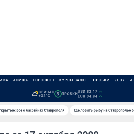
АММА
АФИША
ГОРОСКОП
КУРСЫ ВАЛЮТ
ПРОБКИ
ZODY
И
USD 82,17
СЕЙЧАС
3
ПРОБКИ
+32°C
EUR 94,84
ткрытые: все о бассейнах Ставрополя
Где ловить рыбу на Ставрополье 