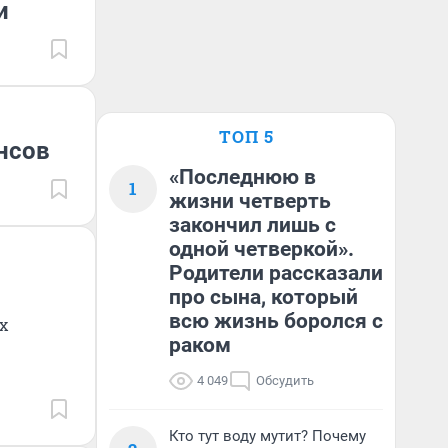
и
ТОП 5
нсов
«Последнюю в
1
жизни четверть
закончил лишь с
одной четверкой».
Родители рассказали
про сына, который
всю жизнь боролся с
х
раком
4 049
Обсудить
Кто тут воду мутит? Почему