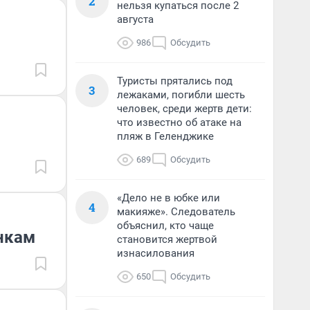
2
нельзя купаться после 2
августа
986
Обсудить
Туристы прятались под
3
лежаками, погибли шесть
человек, среди жертв дети:
что известно об атаке на
пляж в Геленджике
689
Обсудить
«Дело не в юбке или
4
макияже». Следователь
объяснил, кто чаще
нкам
становится жертвой
изнасилования
650
Обсудить