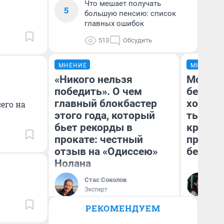
Что мешает получать
5
большую пенсию: список
главных ошибок
513
Обсудить
МНЕНИЕ
МНЕНИЕ
«Никого нельзя
Мой ба
победить». О чем
береже
главный блокбастер
хотела 
его на
этого года, который
тысяч,
бьет рекорды в
кредит,
прокате: честный
приеха
отзыв на «Одиссею»
безопа
Нолана
Стас Соколов
Кс
Эксперт
Ав
РЕКОМЕНДУЕМ