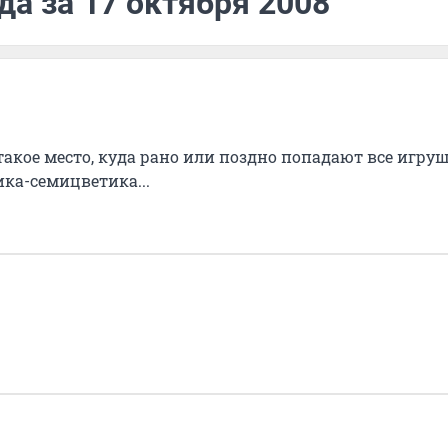
да за 17 октября 2008
 такое место, куда рано или поздно попадают все игру
ка-семицветика...