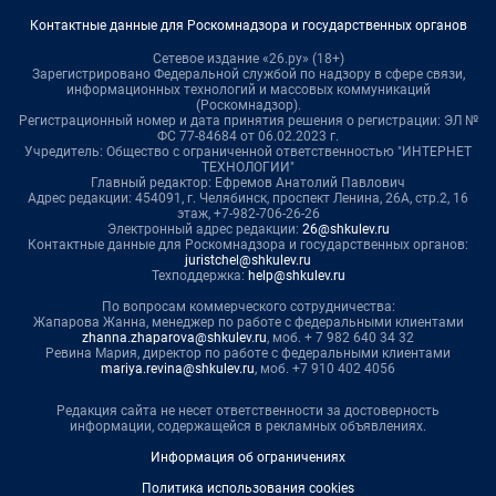
Контактные данные для Роскомнадзора и государственных органов
Сетевое издание «26.ру» (18+)
Зарегистрировано Федеральной службой по надзору в сфере связи,
информационных технологий и массовых коммуникаций
(Роскомнадзор).
Регистрационный номер и дата принятия решения о регистрации: ЭЛ №
ФС 77-84684 от 06.02.2023 г.
Учредитель: Общество с ограниченной ответственностью "ИНТЕРНЕТ
ТЕХНОЛОГИИ"
Главный редактор: Ефремов Анатолий Павлович
Адрес редакции: 454091, г. Челябинск, проспект Ленина, 26А, стр.2, 16
этаж, +7-982-706-26-26
Электронный адрес редакции:
26@shkulev.ru
Контактные данные для Роскомнадзора и государственных органов:
juristchel@shkulev.ru
Техподдержка:
help@shkulev.ru
По вопросам коммерческого сотрудничества:
Жапарова Жанна, менеджер по работе с федеральными клиентами
zhanna.zhaparova@shkulev.ru
, моб. + 7 982 640 34 32
Ревина Мария, директор по работе с федеральными клиентами
mariya.revina@shkulev.ru
, моб. +7 910 402 4056
Редакция сайта не несет ответственности за достоверность
информации, содержащейся в рекламных объявлениях.
Информация об ограничениях
Политика использования cookies