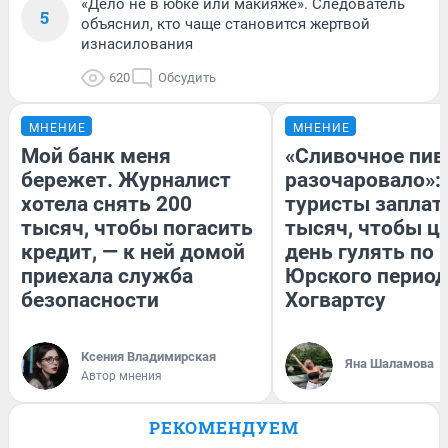
«Дело не в юбке или макияже». Следователь
5
объяснил, кто чаще становится жертвой
изнасилования
620
Обсудить
МНЕНИЕ
МНЕНИЕ
Мой банк меня
«Сливочное пив
бережет. Журналист
разочаровало»:
хотела снять 200
туристы заплат
тысяч, чтобы погасить
тысяч, чтобы ц
кредит, — к ней домой
день гулять по 
приехала служба
Юрского период
безопасности
Хогвартсу
Ксения Владимирская
Яна Шаламова
Автор мнения
РЕКОМЕНДУЕМ