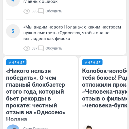
главных ошибок
585
Обсудить
«Мы видим нового Нолана»: с каким настроем
5
нужно смотреть «Одиссею», чтобы она не
выглядела как фиаско
537
Обсудить
МНЕНИЕ
МНЕНИЕ
«Никого нельзя
Колобок-колобо
победить». О чем
тебя боюсь! Рад
главный блокбастер
отложили прок
этого года, который
«Человека-паук
бьет рекорды в
отзыв о фильме
прокате: честный
«человека-булк
отзыв на «Одиссею»
Нолана
Стас Соколов