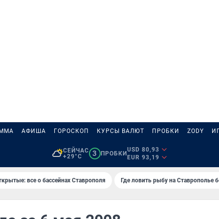
АММА
АФИША
ГОРОСКОП
КУРСЫ ВАЛЮТ
ПРОБКИ
ZODY
И
USD 80,93
СЕЙЧАС
3
ПРОБКИ
+29°C
EUR 93,19
ткрытые: все о бассейнах Ставрополя
Где ловить рыбу на Ставрополье 