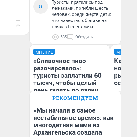
Туристы прятались под
5
лежаками, погибли шесть
человек, среди жертв дети:
что известно об атаке на
пляж в Геленджике
585
Обсудить
МНЕНИЕ
МНЕНИЕ
«Сливочное пиво
Кварти
разочаровало»:
но деш
туристы заплатили 60
рынок 
тысяч, чтобы целый
сейчас
день гулять по парку
Юрского периода и
РЕКОМЕНДУЕМ
Хогвартсу
«Мы начали в самое
нестабильное время»: как
Ек
многодетная мама из
Яна Шаламова
ди
не
Архангельска создала