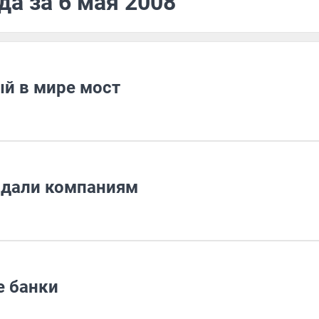
да за 6 мая 2008
й в мире мост
и дали компаниям
 банки