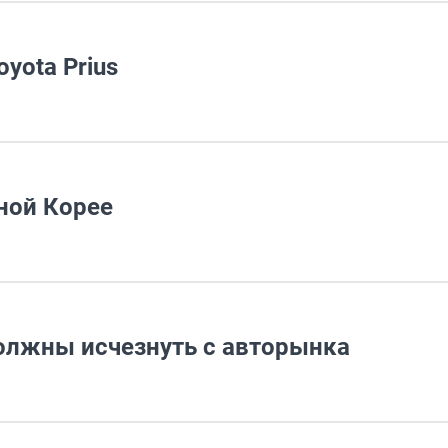
yota Prius
ной Корее
олжны исчезнуть с авторынка