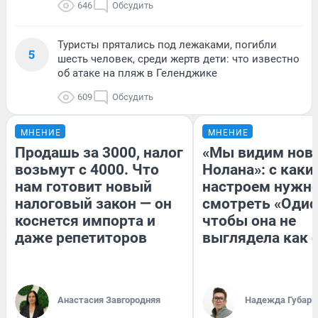
646
Обсудить
Туристы прятались под лежаками, погибли
5
шесть человек, среди жертв дети: что известно
об атаке на пляж в Геленджике
609
Обсудить
МНЕНИЕ
МНЕНИЕ
Продашь за 3000, налог
«Мы видим нов
возьмут с 4000. Что
Нолана»: с каки
нам готовит новый
настроем нужн
налоговый закон — он
смотреть «Одис
коснется импорта и
чтобы она не
даже репетиторов
выглядела как 
Анастасия Завгородняя
Надежда Губарь