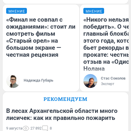
МНЕНИЕ
МНЕНИЕ
«Финал не совпал с
«Никого нельзя
ожиданиями»: стоит ли
победить». О ч
смотреть фильм
главный блокба
«Старый орел» на
этого года, кот
большом экране —
бьет рекорды в
честная рецензия
прокате: честн
отзыв на «Одис
Нолана
Стас Соколов
Надежда Губарь
Эксперт
РЕКОМЕНДУЕМ
В лесах Архангельской области много
лисичек: как их правильно пожарить
9 августа
27 892
8