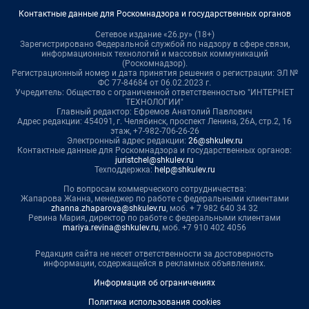
Контактные данные для Роскомнадзора и государственных органов
Сетевое издание «26.ру» (18+)
Зарегистрировано Федеральной службой по надзору в сфере связи,
информационных технологий и массовых коммуникаций
(Роскомнадзор).
Регистрационный номер и дата принятия решения о регистрации: ЭЛ №
ФС 77-84684 от 06.02.2023 г.
Учредитель: Общество с ограниченной ответственностью "ИНТЕРНЕТ
ТЕХНОЛОГИИ"
Главный редактор: Ефремов Анатолий Павлович
Адрес редакции: 454091, г. Челябинск, проспект Ленина, 26А, стр.2, 16
этаж, +7-982-706-26-26
Электронный адрес редакции:
26@shkulev.ru
Контактные данные для Роскомнадзора и государственных органов:
juristchel@shkulev.ru
Техподдержка:
help@shkulev.ru
По вопросам коммерческого сотрудничества:
Жапарова Жанна, менеджер по работе с федеральными клиентами
zhanna.zhaparova@shkulev.ru
, моб. + 7 982 640 34 32
Ревина Мария, директор по работе с федеральными клиентами
mariya.revina@shkulev.ru
, моб. +7 910 402 4056
Редакция сайта не несет ответственности за достоверность
информации, содержащейся в рекламных объявлениях.
Информация об ограничениях
Политика использования cookies