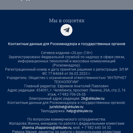
Мы в соцсетях
Контактные данные для Роскомнадзора и государственных органов
Сетевое издание «26.ру» (18+)
Зарегистрировано Федеральной службой по надзору в сфере связи,
информационных технологий и массовых коммуникаций
(Роскомнадзор).
Регистрационный номер и дата принятия решения о регистрации: ЭЛ №
ФС 77-84684 от 06.02.2023 г.
Учредитель: Общество с ограниченной ответственностью "ИНТЕРНЕТ
ТЕХНОЛОГИИ"
Главный редактор: Ефремов Анатолий Павлович
Адрес редакции: 454091, г. Челябинск, проспект Ленина, 26А, стр.2, 16
этаж, +7-982-706-26-26
Электронный адрес редакции:
26@shkulev.ru
Контактные данные для Роскомнадзора и государственных органов:
juristchel@shkulev.ru
Техподдержка:
help@shkulev.ru
По вопросам коммерческого сотрудничества:
Жапарова Жанна, менеджер по работе с федеральными клиентами
zhanna.zhaparova@shkulev.ru
, моб. + 7 982 640 34 32
Ревина Мария, директор по работе с федеральными клиентами