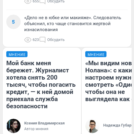
655
Обсудить
«Дело не в юбке или макияже». Следователь
5
объяснил, кто чаще становится жертвой
изнасилования
623
Обсудить
МНЕНИЕ
МНЕНИЕ
Мой банк меня
«Мы видим нов
бережет. Журналист
Нолана»: с каки
хотела снять 200
настроем нужн
тысяч, чтобы погасить
смотреть «Одис
кредит, — к ней домой
чтобы она не
приехала служба
выглядела как 
безопасности
Ксения Владимирская
Надежда Губарь
Автор мнения