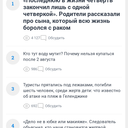
«Последнюю в жизни четверть
1
закончил лишь с одной
четверкой». Родители рассказали
про сына, который всю жизнь
боролся с раком
4 127
Обсудить
Кто тут воду мутит? Почему нельзя купаться
2
после 2 августа
986
Обсудить
Туристы прятались под лежаками, погибли
3
шесть человек, среди жертв дети: что известно
об атаке на пляж в Геленджике
692
Обсудить
«Дело не в юбке или макияже». Следователь
4
объяснил, кто чаще становится жертвой