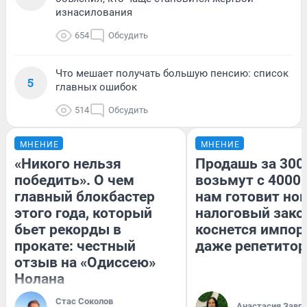
изнасилования
654
Обсудить
Что мешает получать большую пенсию: список
5
главных ошибок
514
Обсудить
МНЕНИЕ
МНЕНИЕ
«Никого нельзя
Продашь за 3000
победить». О чем
возьмут с 4000.
главный блокбастер
нам готовит но
этого года, который
налоговый зако
бьет рекорды в
коснется импор
прокате: честный
даже репетитор
отзыв на «Одиссею»
Нолана
Стас Соколов
Анастасия Завг