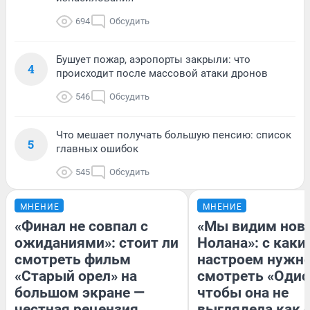
694
Обсудить
Бушует пожар, аэропорты закрыли: что
4
происходит после массовой атаки дронов
546
Обсудить
Что мешает получать большую пенсию: список
5
главных ошибок
545
Обсудить
МНЕНИЕ
МНЕНИЕ
«Финал не совпал с
«Мы видим нов
ожиданиями»: стоит ли
Нолана»: с каки
смотреть фильм
настроем нужн
«Старый орел» на
смотреть «Одис
большом экране —
чтобы она не
честная рецензия
выглядела как 