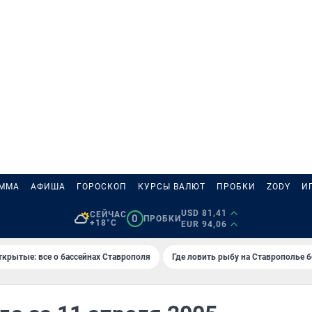
АММА
АФИША
ГОРОСКОП
КУРСЫ ВАЛЮТ
ПРОБКИ
ZODY
И
USD 81,41
СЕЙЧАС
0
ПРОБКИ
+18°C
EUR 94,06
ткрытые: все о бассейнах Ставрополя
Где ловить рыбу на Ставрополье 