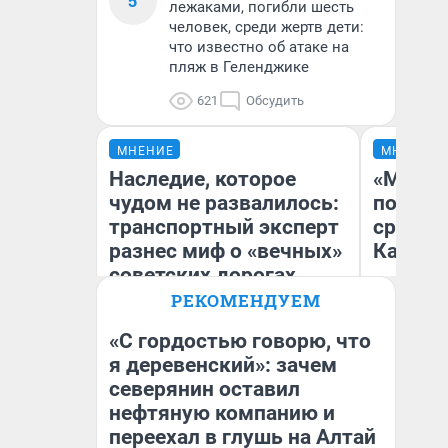
5
лежаками, погибли шесть
человек, среди жертв дети:
что известно об атаке на
пляж в Геленджике
621
Обсудить
МНЕНИЕ
МНЕНИЕ
Наследие, которое
«Машин
чудом не развалилось:
полете
транспортный эксперт
сравни
разнес миф о «вечных»
Казахс
советских дорогах
РЕКОМЕНДУЕМ
«С гордостью говорю, что
Олег Арефьев
я деревенский»: зачем
Блогер, предприниматель,
северянин оставил
Ан
владелец в транспортном
бизнесе
нефтяную компанию и
переехал в глушь на Алтай