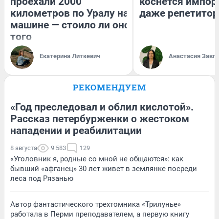
проехали 2000
коснется импор
километров по Уралу на
даже репетитор
машине — стоило ли оно
того
Екатерина Литкевич
Анастасия Завг
РЕКОМЕНДУЕМ
«Год преследовал и облил кислотой».
Рассказ петербурженки о жестоком
нападении и реабилитации
8 августа
9 583
129
«Уголовник я, родные со мной не общаются»: как
бывший «афганец» 30 лет живет в землянке посреди
леса под Рязанью
Автор фантастического трехтомника «Трилунье»
работала в Перми преподавателем, а первую книгу