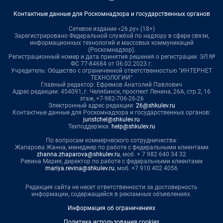
Контактные данные для Роскомнадзора и государственных органов
Сетевое издание «26.ру» (18+)
Зарегистрировано Федеральной службой по надзору в сфере связи,
информационных технологий и массовых коммуникаций
(Роскомнадзор).
Регистрационный номер и дата принятия решения о регистрации: ЭЛ №
ФС 77-84684 от 06.02.2023 г.
Учредитель: Общество с ограниченной ответственностью "ИНТЕРНЕТ
ТЕХНОЛОГИИ"
Главный редактор: Ефремов Анатолий Павлович
Адрес редакции: 454091, г. Челябинск, проспект Ленина, 26А, стр.2, 16
этаж, +7-982-706-26-26
Электронный адрес редакции:
26@shkulev.ru
Контактные данные для Роскомнадзора и государственных органов:
juristchel@shkulev.ru
Техподдержка:
help@shkulev.ru
По вопросам коммерческого сотрудничества:
Жапарова Жанна, менеджер по работе с федеральными клиентами
zhanna.zhaparova@shkulev.ru
, моб. + 7 982 640 34 32
Ревина Мария, директор по работе с федеральными клиентами
mariya.revina@shkulev.ru
, моб. +7 910 402 4056
Редакция сайта не несет ответственности за достоверность
информации, содержащейся в рекламных объявлениях.
Информация об ограничениях
Политика использования cookies