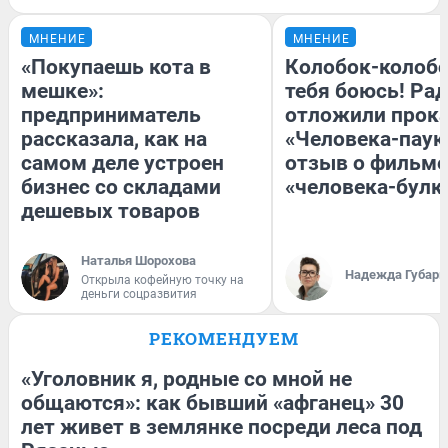
МНЕНИЕ
МНЕНИЕ
«Покупаешь кота в
Колобок-колобо
мешке»:
тебя боюсь! Рад
предприниматель
отложили прок
рассказала, как на
«Человека-паук
самом деле устроен
отзыв о фильме
бизнес со складами
«человека-булк
дешевых товаров
Наталья Шорохова
Надежда Губарь
Открыла кофейную точку на
деньги соцразвития
РЕКОМЕНДУЕМ
«Уголовник я, родные со мной не
общаются»: как бывший «афганец» 30
лет живет в землянке посреди леса под