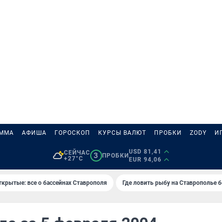
АММА
АФИША
ГОРОСКОП
КУРСЫ ВАЛЮТ
ПРОБКИ
ZODY
И
USD 81,41
СЕЙЧАС
3
ПРОБКИ
+27°C
EUR 94,06
ткрытые: все о бассейнах Ставрополя
Где ловить рыбу на Ставрополье 