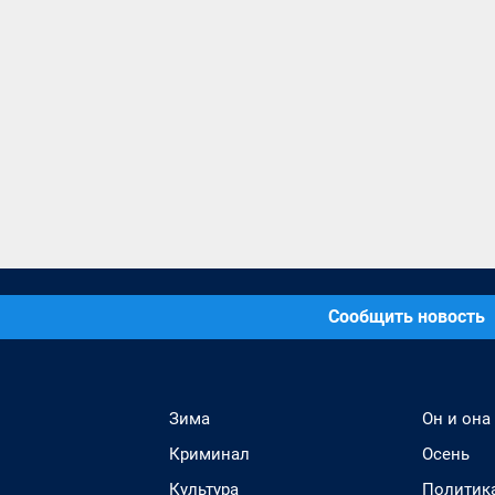
Сообщить новость
Зима
Он и она
Криминал
Осень
Культура
Политик