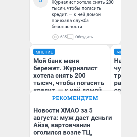
5
Журналист хотела снять 200
тысяч, чтобы погасить
кредит, — к ней домой
приехала служба
безопасности
635
Обсудить
МНЕНИЕ
МНЕНИЕ
Мой банк меня
Наслед
бережет. Журналист
чудом 
хотела снять 200
трансп
тысяч, чтобы погасить
разнес
кредит, — к ней домой
советс
приехала служба
РЕКОМЕНДУЕМ
безопасности
Новости ХМАО за 5
Ол
августа: муж дает деньги
Бл
Ксения Владимирская
Айзе, вартовчанин
вл
Автор мнения
би
оголился возле ТЦ,