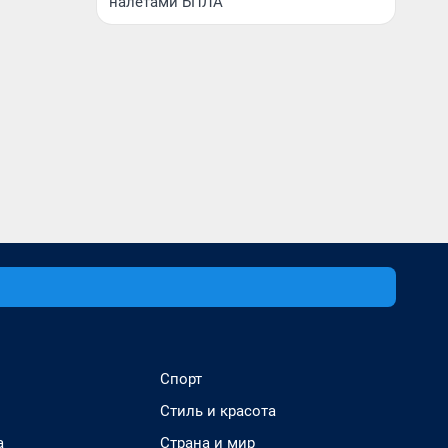
налетами БПЛА
Спорт
Стиль и красота
а
Страна и мир