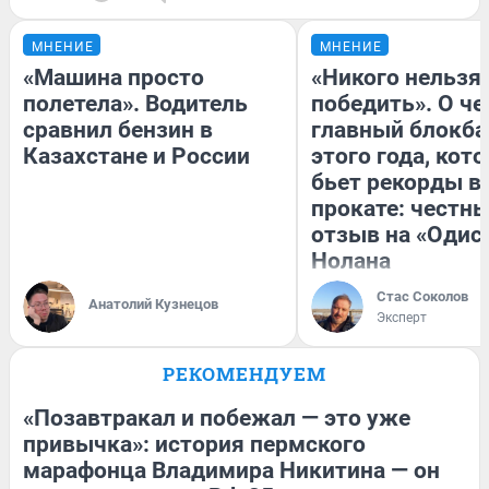
МНЕНИЕ
МНЕНИЕ
«Машина просто
«Никого нельзя
полетела». Водитель
победить». О ч
сравнил бензин в
главный блокба
Казахстане и России
этого года, кот
бьет рекорды в
прокате: честн
отзыв на «Одис
Нолана
Стас Соколов
Анатолий Кузнецов
Эксперт
РЕКОМЕНДУЕМ
«Позавтракал и побежал — это уже
привычка»: история пермского
марафонца Владимира Никитина — он