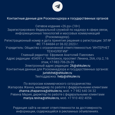
Контактные данные для Роскомнадзора и государственных органов
Сетевое издание «26.ру» (18+)
Зарегистрировано Федеральной службой по надзору в сфере связи,
информационных технологий и массовых коммуникаций
(Роскомнадзор).
Регистрационный номер и дата принятия решения о регистрации: ЭЛ №
ФС 77-84684 от 06.02.2023 г.
Учредитель: Общество с ограниченной ответственностью "ИНТЕРНЕТ
ТЕХНОЛОГИИ"
Главный редактор: Ефремов Анатолий Павлович
Адрес редакции: 454091, г. Челябинск, проспект Ленина, 26А, стр.2, 16
этаж, +7-982-706-26-26
Электронный адрес редакции:
26@shkulev.ru
Контактные данные для Роскомнадзора и государственных органов:
juristchel@shkulev.ru
Техподдержка:
help@shkulev.ru
По вопросам коммерческого сотрудничества:
Жапарова Жанна, менеджер по работе с федеральными клиентами
zhanna.zhaparova@shkulev.ru
, моб. + 7 982 640 34 32
Ревина Мария, директор по работе с федеральными клиентами
mariya.revina@shkulev.ru
, моб. +7 910 402 4056
Редакция сайта не несет ответственности за достоверность
информации, содержащейся в рекламных объявлениях.