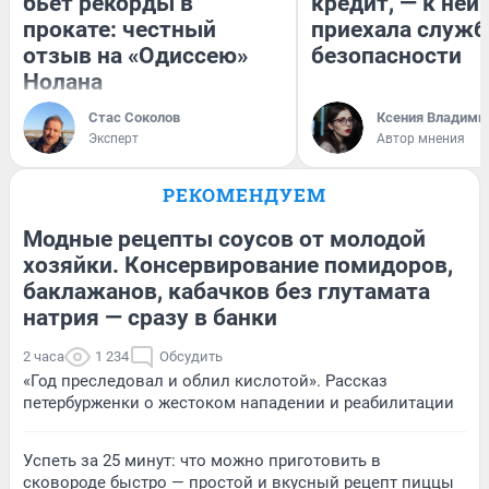
бьет рекорды в
кредит, — к ней
прокате: честный
приехала служб
отзыв на «Одиссею»
безопасности
Нолана
Стас Соколов
Ксения Владими
Эксперт
Автор мнения
РЕКОМЕНДУЕМ
Модные рецепты соусов от молодой
хозяйки. Консервирование помидоров,
баклажанов, кабачков без глутамата
натрия — сразу в банки
2 часа
1 234
Обсудить
«Год преследовал и облил кислотой». Рассказ
петербурженки о жестоком нападении и реабилитации
Успеть за 25 минут: что можно приготовить в
сковороде быстро — простой и вкусный рецепт пиццы