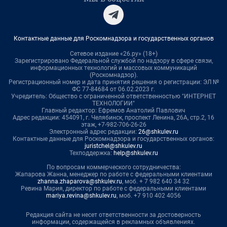
Контактные данные для Роскомнадзора и государственных органов
Сетевое издание «26.ру» (18+)
Зарегистрировано Федеральной службой по надзору в сфере связи,
информационных технологий и массовых коммуникаций
(Роскомнадзор).
Регистрационный номер и дата принятия решения о регистрации: ЭЛ №
ФС 77-84684 от 06.02.2023 г.
Учредитель: Общество с ограниченной ответственностью "ИНТЕРНЕТ
ТЕХНОЛОГИИ"
Главный редактор: Ефремов Анатолий Павлович
Адрес редакции: 454091, г. Челябинск, проспект Ленина, 26А, стр.2, 16
этаж, +7-982-706-26-26
Электронный адрес редакции:
26@shkulev.ru
Контактные данные для Роскомнадзора и государственных органов:
juristchel@shkulev.ru
Техподдержка:
help@shkulev.ru
По вопросам коммерческого сотрудничества:
Жапарова Жанна, менеджер по работе с федеральными клиентами
zhanna.zhaparova@shkulev.ru
, моб. + 7 982 640 34 32
Ревина Мария, директор по работе с федеральными клиентами
mariya.revina@shkulev.ru
, моб. +7 910 402 4056
Редакция сайта не несет ответственности за достоверность
информации, содержащейся в рекламных объявлениях.