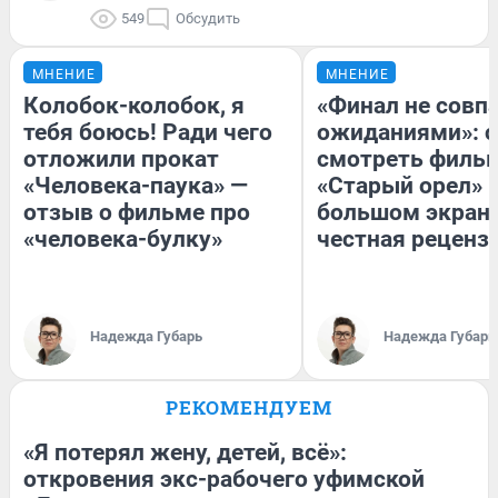
549
Обсудить
МНЕНИЕ
МНЕНИЕ
Колобок-колобок, я
«Финал не совпа
тебя боюсь! Ради чего
ожиданиями»: с
отложили прокат
смотреть филь
«Человека-паука» —
«Старый орел» 
отзыв о фильме про
большом экран
«человека-булку»
честная реценз
Надежда Губарь
Надежда Губарь
РЕКОМЕНДУЕМ
«Я потерял жену, детей, всё»:
откровения экс-рабочего уфимской