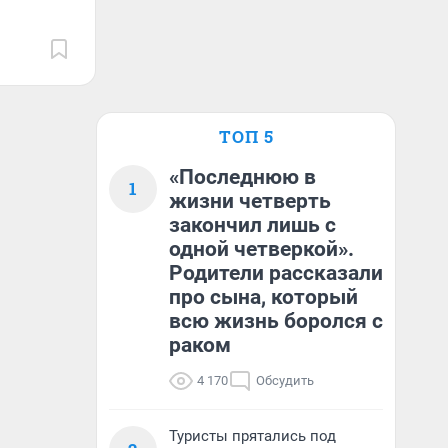
ТОП 5
«Последнюю в
1
жизни четверть
закончил лишь с
одной четверкой».
Родители рассказали
про сына, который
всю жизнь боролся с
раком
4 170
Обсудить
Туристы прятались под