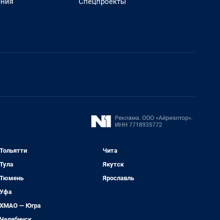
ения
Спецпроекты
Тольятти
Чита
Тула
Якутск
Тюмень
Ярославль
Уфа
ХМАО — Югра
Челябинск