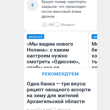
Бушует пожар, аэропорты
5
закрыли: что происходит
после массовой атаки
дронов
505
Обсудить
МНЕНИЕ
МНЕНИЕ
«Мы видим нового
Мой ба
Нолана»: с каким
береже
настроем нужно
хотела 
смотреть «Одиссею»,
тысяч,
чтобы она не
кредит,
выглядела как фиаско
приеха
РЕКОМЕНДУЕМ
безопа
Одна банка — три вкуса:
рецепт овощного ассорти
Кс
на зиму для жителей
Надежда Губарь
Ав
Архангельской области