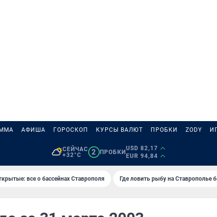
АММА
АФИША
ГОРОСКОП
КУРСЫ ВАЛЮТ
ПРОБКИ
ZODY
И
USD 82,17
СЕЙЧАС
2
ПРОБКИ
+32°C
EUR 94,84
ткрытые: все о бассейнах Ставрополя
Где ловить рыбу на Ставрополье 