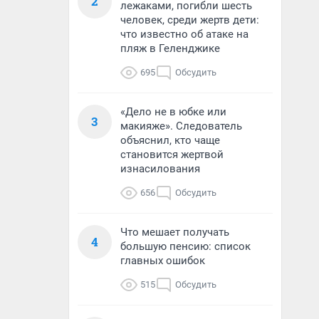
2
лежаками, погибли шесть
человек, среди жертв дети:
что известно об атаке на
пляж в Геленджике
695
Обсудить
«Дело не в юбке или
3
макияже». Следователь
объяснил, кто чаще
становится жертвой
изнасилования
656
Обсудить
Что мешает получать
4
большую пенсию: список
главных ошибок
515
Обсудить