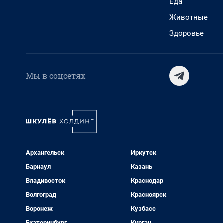
Еда
Животные
Здоровье
Мы в соцсетях
Архангельск
Иркутск
Барнаул
Казань
Владивосток
Краснодар
Волгоград
Красноярск
Воронеж
Кузбасс
Екатеринбург
Курган