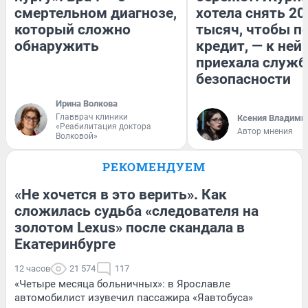
смертельном диагнозе,
хотела снять 20
который сложно
тысяч, чтобы п
обнаружить
кредит, — к ней
приехала служб
безопасности
Ирина Волкова
Главврач клиники
Ксения Владими
«Реабилитация доктора
Автор мнения
Волковой»
РЕКОМЕНДУЕМ
«Не хочется в это верить». Как
сложилась судьба «следователя на
золотом Lexus» после скандала в
Екатеринбурге
12 часов
21 574
117
«Четыре месяца больничных»: в Ярославле
автомобилист изувечил пассажира «Яавтобуса»