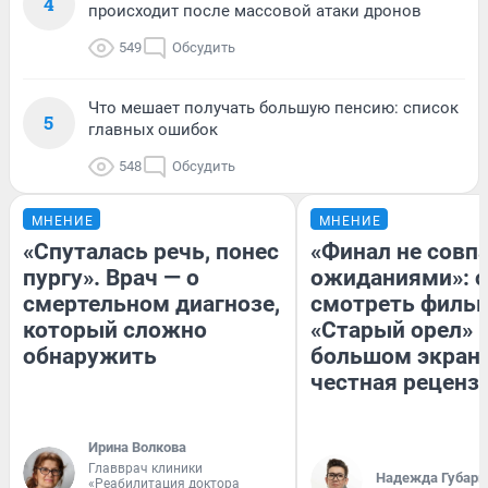
4
происходит после массовой атаки дронов
549
Обсудить
Что мешает получать большую пенсию: список
5
главных ошибок
548
Обсудить
МНЕНИЕ
МНЕНИЕ
«Спуталась речь, понес
«Финал не совпа
пургу». Врач — о
ожиданиями»: с
смертельном диагнозе,
смотреть филь
который сложно
«Старый орел» 
обнаружить
большом экран
честная реценз
Ирина Волкова
Главврач клиники
Надежда Губарь
«Реабилитация доктора