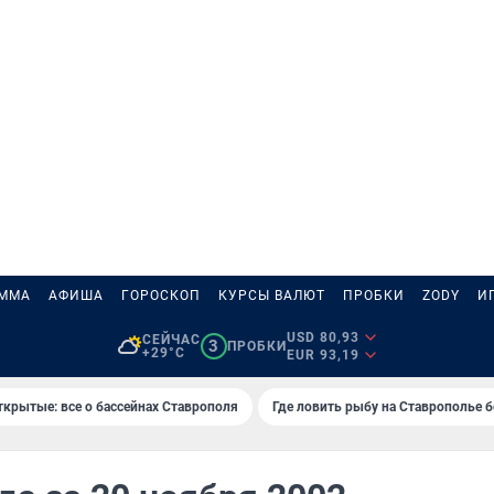
АММА
АФИША
ГОРОСКОП
КУРСЫ ВАЛЮТ
ПРОБКИ
ZODY
И
USD 80,93
СЕЙЧАС
3
ПРОБКИ
+29°C
EUR 93,19
ткрытые: все о бассейнах Ставрополя
Где ловить рыбу на Ставрополье 