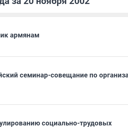
да за 20 ноября 2002
ник армянам
йский семинар-совещание по организ
гулированию социально-трудовых