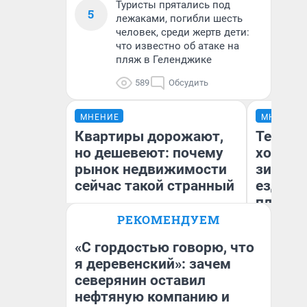
Туристы прятались под
5
лежаками, погибли шесть
человек, среди жертв дети:
что известно об атаке на
пляж в Геленджике
589
Обсудить
МНЕНИЕ
МНЕНИЕ
Квартиры дорожают,
Тепло 
но дешевеют: почему
холодн
рынок недвижимости
зимой.
сейчас такой странный
ездит н
плюсы 
РЕКОМЕНДУЕМ
«С гордостью говорю, что
я деревенский»: зачем
Екатерина Торопова
северянин оставил
Д
директор агентства
недвижимости
нефтяную компанию и