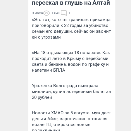
переехал в глушь на Алтай
3 часа
1 643
1
«Это тот, кого ты травила»: прикамца
приговорили к 22 годам за убийство
семьи его девушки, сейчас он звонит
ей с угрозами
«На 18 отдыхающих 18 поваров». Как
проходит лето в Крыму с перебоями
света и бензина, водой по графику и
налетами БПЛА
Уроженка Волгограда выиграла
миллион, купив лотерейный билет за
20 рублей
Новости ХМАО за 5 августа: муж дает
деньги Айзе, вартовчанин оголился
возле ТЦ, откроются новые
поликлиники