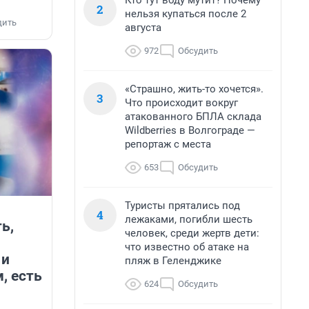
Кто тут воду мутит? Почему
2
нельзя купаться после 2
дить
августа
972
Обсудить
«Страшно, жить-то хочется».
3
Что происходит вокруг
атакованного БПЛА склада
Wildberries в Волгограде —
репортаж с места
653
Обсудить
Туристы прятались под
4
лежаками, погибли шесть
ь,
человек, среди жертв дети:
что известно об атаке на
 и
пляж в Геленджике
, есть
624
Обсудить