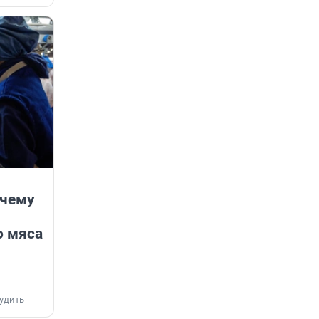
очему
о мяса
удить