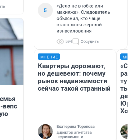
«Дело не в юбке или
ить
5
макияже». Следователь
объяснил, кто чаще
становится жертвой
изнасилования
594
Обсудить
МНЕНИЕ
МНЕНИ
Квартиры дорожают,
«Слив
но дешевеют: почему
разоч
рынок недвижимости
турис
сейчас такой странный
тысяч
день 
семья
Юрско
р-вепс
Хогва
щую
Екатерина Торопова
директор агентства
недвижимости