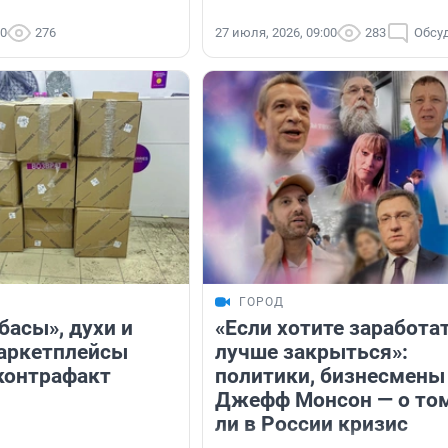
30
276
27 июля, 2026, 09:00
283
Обсу
ГОРОД
басы», духи и
«Если хотите заработат
аркетплейсы
лучше закрыться»:
 контрафакт
политики, бизнесмены
Джефф Монсон — о том
ли в России кризис