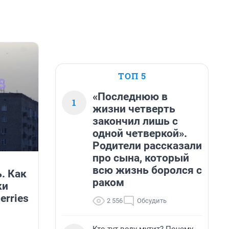
ТОП 5
«Последнюю в
1
жизни четверть
закончил лишь с
одной четверкой».
Родители рассказали
про сына, который
всю жизнь боролся с
. Как
раком
ки
erries
2 556
Обсудить