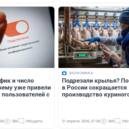
ЭКОНОМИКА
фик и число
Подрезали крылья? П
 чему уже привели
в России сокращается
 пользователей с
производство куриног
:30
386
Обсудить
21 апреля, 2026, 07:30
369
Обс