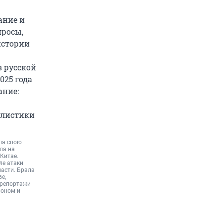
ание и
просы,
истории
в русской
2025 года
ание:
алистики
ла свою
ла на
Китае.
ле атаки
асти. Брала
е,
 репортажи
фоном и