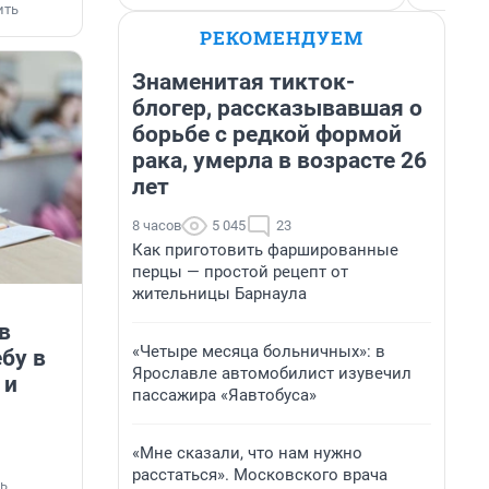
ить
РЕКОМЕНДУЕМ
Знаменитая тикток-
блогер, рассказывавшая о
борьбе с редкой формой
рака, умерла в возрасте 26
лет
8 часов
5 045
23
Как приготовить фаршированные
перцы — простой рецепт от
жительницы Барнаула
в
«Четыре месяца больничных»: в
бу в
Ярославле автомобилист изувечил
 и
пассажира «Яавтобуса»
«Мне сказали, что нам нужно
расстаться». Московского врача
ь