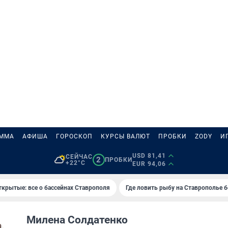
АММА
АФИША
ГОРОСКОП
КУРСЫ ВАЛЮТ
ПРОБКИ
ZODY
И
USD 81,41
СЕЙЧАС
2
ПРОБКИ
+22°C
EUR 94,06
ткрытые: все о бассейнах Ставрополя
Где ловить рыбу на Ставрополье 
Милена Солдатенко