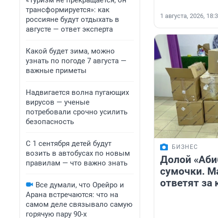
«Туризм не прекращается, он
трансформируется»: как
1 августа, 2026, 18:
россияне будут отдыхать в
августе — ответ эксперта
Какой будет зима, можно
узнать по погоде 7 августа —
важные приметы
Надвигается волна пугающих
вирусов — ученые
потребовали срочно усилить
безопасность
С 1 сентября детей будут
БИЗНЕС
возить в автобусах по новым
Долой «Аби
правилам — что важно знать
сумочки. М
ответят за
Все думали, что Орейро и
Арана встречаются: что на
самом деле связывало самую
горячую пару 90-х