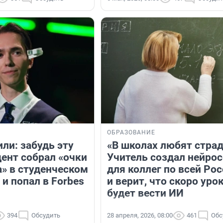
ОБРАЗОВАНИЕ
ли: забудь эту
«В школах любят страд
дент собрал «очки
Учитель создал нейрос
а» в студенческом
для коллег по всей Ро
и попал в Forbes
и верит, что скоро уро
будет вести ИИ
394
Обсудить
28 апреля, 2026, 08:00
461
Обс