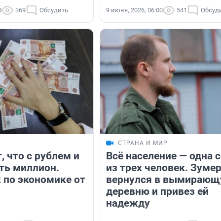
0
369
Обсудить
9 июня, 2026, 06:00
541
Обсуд
СТРАНА И МИР
, что с рублем и
Всё население — одна 
ть миллион.
из трех человек. Зуме
 по экономике от
вернулся в вымираю
деревню и привез ей
надежду