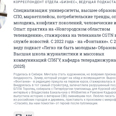
КОРРЕСПОНДЕНТ ОТДЕЛА «БИЗНЕС», ВЕДУЩАЯ ПОДКАСТА
Специализация: университеты, высшее образов
СПО, маркетплейсы, потребительские тренды, о
молодежь, конфликт поколений, человеческие 
Опыт: практика на «Новгородском областном
телевидении», стажировка на телеканале CGTN 
службе новостей. С 2022 года - на «Фонтанке». С 
веду подкаст «Легко ли быть молодым» Образов
Высшая школа журналистики и массовых
коммуникаций СПбГУ, кафедра телерадиожурн
(2025)
Родилась в Сибири. Мечтала стать художником, но вовремя призна
бездарность. Зумер, который уходит на обед и возвращается. Вырос
«Фонтанке» - в редакцию пришла на первом курсе, стажировалась в 
Внедрялась в тот самый стройотряд, запечатлела разрушенный пос
БПЛА Торопец, собирала с Петербургом гумпомощь для Курской обл
интервью у Владислава Бакальчука о Wildberries и Рамзане Кадыров
выпустила историю о ветеране СВО, сменившем пол. Люблю писать
из российских городов и деревень, приставать к прохожим с микро
«Спасибо, вы нам помогли» от героев после публикации.