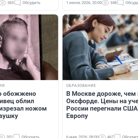
365
Обсудить
1 июня, 2026, 20:00
348
Обсуд
ИЯ
ОБРАЗОВАНИЕ
ю обожжено
В Москве дороже, чем 
нивец облил
Оксфорде. Цены на уче
 изрезал ножом
России перегнали США
вушку
Европу
351
Обсудить
6 мая, 2026, 08:00
467
Обсудит