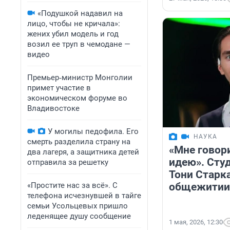
«Подушкой надавил на
лицо, чтобы не кричала»:
жених убил модель и год
возил ее труп в чемодане —
видео
Премьер‑министр Монголии
примет участие в
экономическом форуме во
Владивостоке
У могилы педофила. Его
НАУКА
смерть разделила страну на
«Мне говори
два лагеря, а защитника детей
идею». Сту
отправила за решетку
Тони Старк
«Простите нас за всё». С
общежитии 
телефона исчезнувшей в тайге
семьи Усольцевых пришло
леденящее душу сообщение
1 мая, 2026, 12:30