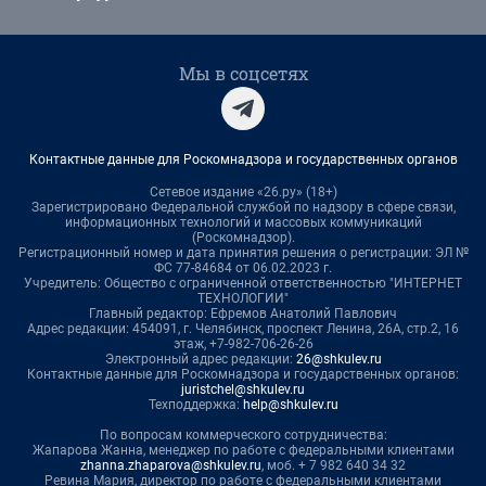
Мы в соцсетях
Контактные данные для Роскомнадзора и государственных органов
Сетевое издание «26.ру» (18+)
Зарегистрировано Федеральной службой по надзору в сфере связи,
информационных технологий и массовых коммуникаций
(Роскомнадзор).
Регистрационный номер и дата принятия решения о регистрации: ЭЛ №
ФС 77-84684 от 06.02.2023 г.
Учредитель: Общество с ограниченной ответственностью "ИНТЕРНЕТ
ТЕХНОЛОГИИ"
Главный редактор: Ефремов Анатолий Павлович
Адрес редакции: 454091, г. Челябинск, проспект Ленина, 26А, стр.2, 16
этаж, +7-982-706-26-26
Электронный адрес редакции:
26@shkulev.ru
Контактные данные для Роскомнадзора и государственных органов:
juristchel@shkulev.ru
Техподдержка:
help@shkulev.ru
По вопросам коммерческого сотрудничества:
Жапарова Жанна, менеджер по работе с федеральными клиентами
zhanna.zhaparova@shkulev.ru
, моб. + 7 982 640 34 32
Ревина Мария, директор по работе с федеральными клиентами