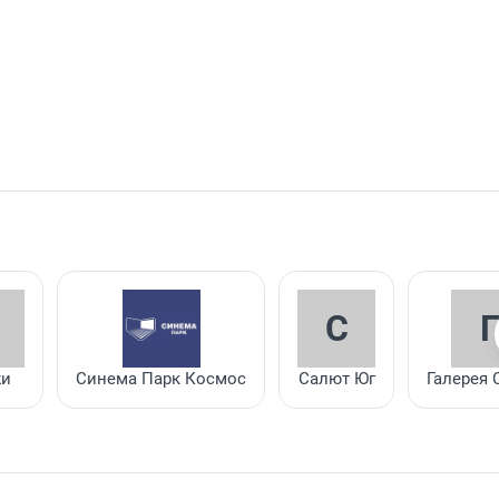
С
жи
Синема Парк Космос
Салют Юг
Галерея