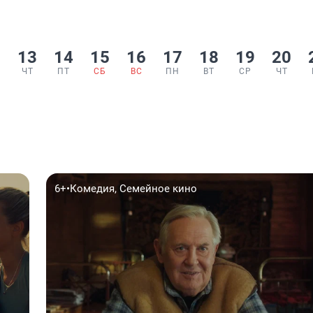
2
13
14
15
16
17
18
19
20
ЧТ
ПТ
СБ
ВС
ПН
ВТ
СР
ЧТ
6+
•
Комедия, Семейное кино