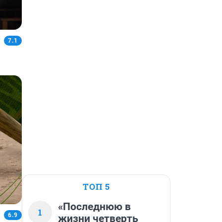
7.1
ТОП 5
«Последнюю в
1
6.9
жизни четверть