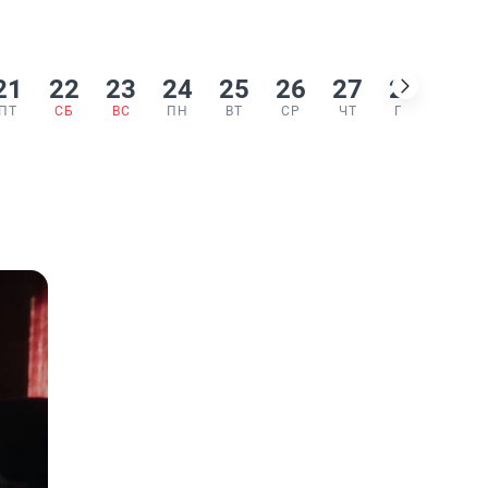
21
22
23
24
25
26
27
28
29
ПТ
СБ
ВС
ПН
ВТ
СР
ЧТ
ПТ
СБ