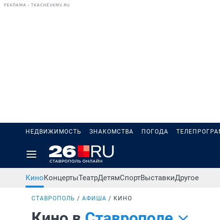
РЕКЛАМА • TKACHEVKMV.RU
НЕДВИЖИМОСТЬ
ЗНАКОМСТВА
ПОГОДА
ТЕЛЕПРОГР
Кино
Концерты
Театр
Детям
Спорт
Выставки
Другое
СТАВРОПОЛЬ
АФИША
КИНО
Кино в
Ставрополе