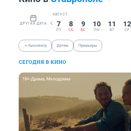
АВГУСТ
7
8
9
10
11
1
ДРУГАЯ ДАТА
ПТ
СБ
ВС
ПН
ВТ
СР
Кинотеатр
Детям
Премьеры
СЕГОДНЯ В КИНО
18+
•
Драма, Мелодрама