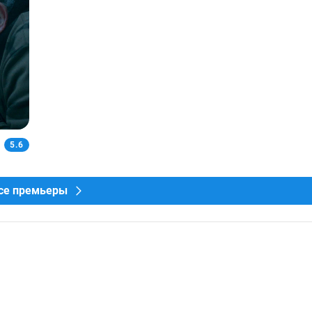
5.6
се премьеры