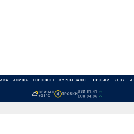
АММА
АФИША
ГОРОСКОП
КУРСЫ ВАЛЮТ
ПРОБКИ
ZODY
И
USD 81,41
СЕЙЧАС
4
ПРОБКИ
+31°C
EUR 94,06