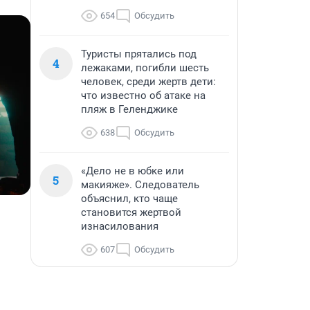
654
Обсудить
Туристы прятались под
4
лежаками, погибли шесть
человек, среди жертв дети:
что известно об атаке на
пляж в Геленджике
638
Обсудить
«Дело не в юбке или
5
макияже». Следователь
объяснил, кто чаще
становится жертвой
изнасилования
607
Обсудить