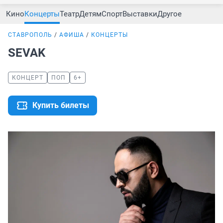
Кино
Концерты
Театр
Детям
Спорт
Выставки
Другое
СТАВРОПОЛЬ
АФИША
КОНЦЕРТЫ
SEVAK
КОНЦЕРТ
ПОП
6+
Купить билеты