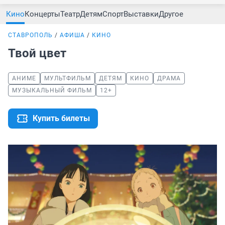
Кино
Концерты
Театр
Детям
Спорт
Выставки
Другое
СТАВРОПОЛЬ
АФИША
КИНО
Твой цвет
АНИМЕ
МУЛЬТФИЛЬМ
ДЕТЯМ
КИНО
ДРАМА
МУЗЫКАЛЬНЫЙ ФИЛЬМ
12+
Купить билеты