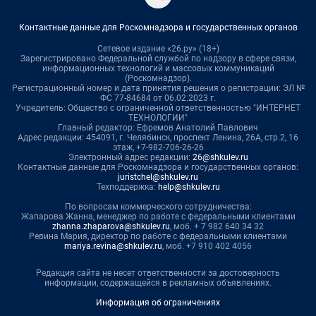
Контактные данные для Роскомнадзора и государственных органов
Сетевое издание «26.ру» (18+)
Зарегистрировано Федеральной службой по надзору в сфере связи,
информационных технологий и массовых коммуникаций
(Роскомнадзор).
Регистрационный номер и дата принятия решения о регистрации: ЭЛ №
ФС 77-84684 от 06.02.2023 г.
Учредитель: Общество с ограниченной ответственностью "ИНТЕРНЕТ
ТЕХНОЛОГИИ"
Главный редактор: Ефремов Анатолий Павлович
Адрес редакции: 454091, г. Челябинск, проспект Ленина, 26А, стр.2, 16
этаж, +7-982-706-26-26
Электронный адрес редакции:
26@shkulev.ru
Контактные данные для Роскомнадзора и государственных органов:
juristchel@shkulev.ru
Техподдержка:
help@shkulev.ru
По вопросам коммерческого сотрудничества:
Жапарова Жанна, менеджер по работе с федеральными клиентами
zhanna.zhaparova@shkulev.ru
, моб. + 7 982 640 34 32
Ревина Мария, директор по работе с федеральными клиентами
mariya.revina@shkulev.ru
, моб. +7 910 402 4056
Редакция сайта не несет ответственности за достоверность
информации, содержащейся в рекламных объявлениях.
Информация об ограничениях