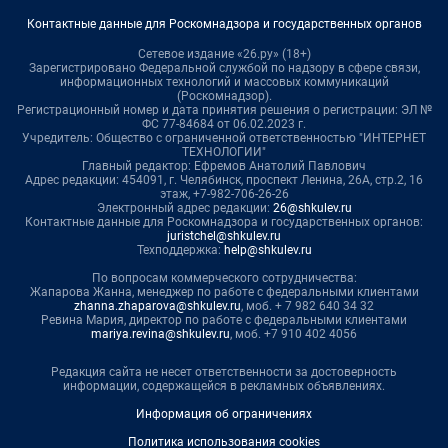
Контактные данные для Роскомнадзора и государственных органов
Сетевое издание «26.ру» (18+)
Зарегистрировано Федеральной службой по надзору в сфере связи,
информационных технологий и массовых коммуникаций
(Роскомнадзор).
Регистрационный номер и дата принятия решения о регистрации: ЭЛ №
ФС 77-84684 от 06.02.2023 г.
Учредитель: Общество с ограниченной ответственностью "ИНТЕРНЕТ
ТЕХНОЛОГИИ"
Главный редактор: Ефремов Анатолий Павлович
Адрес редакции: 454091, г. Челябинск, проспект Ленина, 26А, стр.2, 16
этаж, +7-982-706-26-26
Электронный адрес редакции:
26@shkulev.ru
Контактные данные для Роскомнадзора и государственных органов:
juristchel@shkulev.ru
Техподдержка:
help@shkulev.ru
По вопросам коммерческого сотрудничества:
Жапарова Жанна, менеджер по работе с федеральными клиентами
zhanna.zhaparova@shkulev.ru
, моб. + 7 982 640 34 32
Ревина Мария, директор по работе с федеральными клиентами
mariya.revina@shkulev.ru
, моб. +7 910 402 4056
Редакция сайта не несет ответственности за достоверность
информации, содержащейся в рекламных объявлениях.
Информация об ограничениях
Политика использования cookies