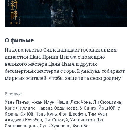
О фильме
На королевство Сици нападает грозная армия 
династии Шан. Принц Цзи Фа с помощью 
великого мастера Цзян Цзыя и других 
бессмертных мастеров с горы Куньлунь собирают 
мирных жителей, чтобы защитить свою родину.
В ролях:
Хань Пэнъи, Чжан Илун, Наши, Люк Чэнь, Ли Сюэцзянь,
Крис Филлипс, Нарана Эрдынеева, У Синго, Йош Юй, У
Яфань, Ся Юй, Чэнь Кунь, Фэн Шаофэн, Тим Хуан,
Алиджан Куэрбан, Ли Юньжуй, Уиллингтон Лю,
Сэнгэжэньцинь, Сунь Хуанчэнь, Хуан Бо