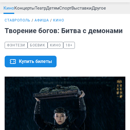
Кино
Концерты
Театр
Детям
Спорт
Выставки
Другое
СТАВРОПОЛЬ
АФИША
КИНО
Творение богов: Битва с демонами
ФЭНТЕЗИ
БОЕВИК
КИНО
18+
Купить билеты