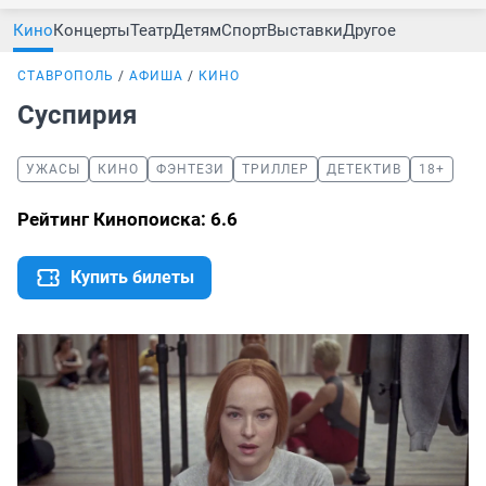
Кино
Концерты
Театр
Детям
Спорт
Выставки
Другое
СТАВРОПОЛЬ
АФИША
КИНО
Суспирия
УЖАСЫ
КИНО
ФЭНТЕЗИ
ТРИЛЛЕР
ДЕТЕКТИВ
18+
Рейтинг Кинопоиска: 6.6
Купить билеты