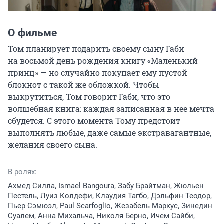
О фильме
Том планирует подарить своему сыну Габи 
на восьмой день рождения книгу «Маленький 
принц» — но случайно покупает ему пустой 
блокнот с такой же обложкой. Чтобы 
выкрутиться, Том говорит Габи, что это 
волшебная книга: каждая записанная в нее мечта 
сбудется. С этого момента Тому предстоит 
выполнять любые, даже самые экстравагантные, 
желания своего сына.
В ролях:
Ахмед Силла, Ismael Bangoura, Забу Брайтман, Жюльен
Пестель, Луиз Колдефи, Клаудия Тагбо, Дэльфин Теодор,
Пьер Сэмюэл, Paul Scarfoglio, Жезабель Маркус, Зинедин
Суалем, Анна Михальча, Николя Берно, Ичем Сайби,