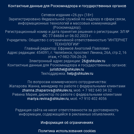
Контактные данные для Роскомнадзора и государственных органов
Сетевое издание «26.ру» (18+)
Зарегистрировано Федеральной службой по надзору в сфере связи,
информационных технологий и массовых коммуникаций
(Роскомнадзор).
Регистрационный номер и дата принятия решения о регистрации: ЭЛ №
ФС 77-84684 от 06.02.2023 г.
Учредитель: Общество с ограниченной ответственностью "ИНТЕРНЕТ
ТЕХНОЛОГИИ"
Главный редактор: Ефремов Анатолий Павлович
Адрес редакции: 454091, г. Челябинск, проспект Ленина, 26А, стр.2, 16
этаж, +7-982-706-26-26
Электронный адрес редакции:
26@shkulev.ru
Контактные данные для Роскомнадзора и государственных органов:
juristchel@shkulev.ru
Техподдержка:
help@shkulev.ru
По вопросам коммерческого сотрудничества:
Жапарова Жанна, менеджер по работе с федеральными клиентами
zhanna.zhaparova@shkulev.ru
, моб. + 7 982 640 34 32
Ревина Мария, директор по работе с федеральными клиентами
mariya.revina@shkulev.ru
, моб. +7 910 402 4056
Редакция сайта не несет ответственности за достоверность
информации, содержащейся в рекламных объявлениях.
Информация об ограничениях
Политика использования cookies