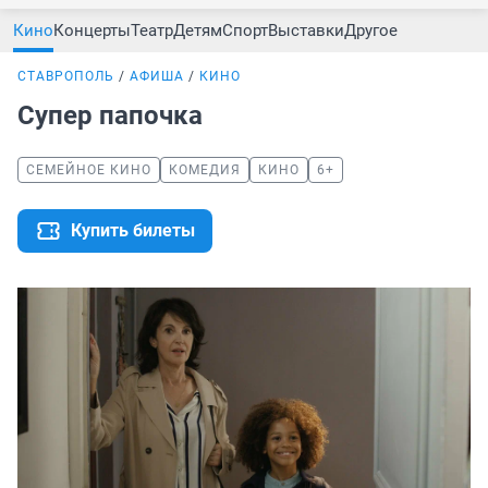
Кино
Концерты
Театр
Детям
Спорт
Выставки
Другое
СТАВРОПОЛЬ
АФИША
КИНО
Супер папочка
СЕМЕЙНОЕ КИНО
КОМЕДИЯ
КИНО
6+
Купить билеты