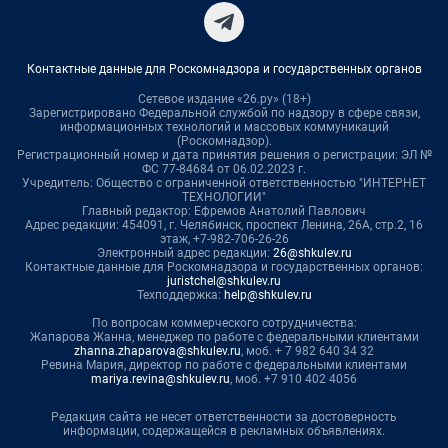
Контактные данные для Роскомнадзора и государственных органов
Сетевое издание «26.ру» (18+)
Зарегистрировано Федеральной службой по надзору в сфере связи,
информационных технологий и массовых коммуникаций
(Роскомнадзор).
Регистрационный номер и дата принятия решения о регистрации: ЭЛ №
ФС 77-84684 от 06.02.2023 г.
Учредитель: Общество с ограниченной ответственностью "ИНТЕРНЕТ
ТЕХНОЛОГИИ"
Главный редактор: Ефремов Анатолий Павлович
Адрес редакции: 454091, г. Челябинск, проспект Ленина, 26А, стр.2, 16
этаж, +7-982-706-26-26
Электронный адрес редакции:
26@shkulev.ru
Контактные данные для Роскомнадзора и государственных органов:
juristchel@shkulev.ru
Техподдержка:
help@shkulev.ru
По вопросам коммерческого сотрудничества:
Жапарова Жанна, менеджер по работе с федеральными клиентами
zhanna.zhaparova@shkulev.ru
, моб. + 7 982 640 34 32
Ревина Мария, директор по работе с федеральными клиентами
mariya.revina@shkulev.ru
, моб. +7 910 402 4056
Редакция сайта не несет ответственности за достоверность
информации, содержащейся в рекламных объявлениях.