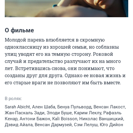
О фильме
Молодой парень влюбляется в скромную 
одноклассницу из хорошей семьи, но соблазны 
улиц уводят его на темную сторону. Роковой 
случай и предательство разлучают их на много 
лет. Встретившись снова, они понимают, что 
созданы друг для друга. Однако ее новая жизнь и 
его старые враги не позволяют им быть вместе.
В ролях:
Sarah Abicht, Ален Шаба, Бенуа Пульворд, Венсан Лакост,
Жан-Паскаль Зади, Элоди Буше, Карим Леклу, Рафаэль
Кенар, Антони Бажон, Kali Boisson, Николас Ваншицкий,
Дэвид Айала, Венсан Дармузей, Сэм Лелуш, Юго Дийон