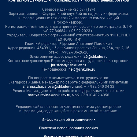
Контактные данные для Роскомнадзора и государственных органов
Сетевое издание «26.ру» (18+)
Зарегистрировано Федеральной службой по надзору в сфере связи,
информационных технологий и массовых коммуникаций
(Роскомнадзор).
Регистрационный номер и дата принятия решения о регистрации: ЭЛ №
ФС 77-84684 от 06.02.2023 г.
Учредитель: Общество с ограниченной ответственностью "ИНТЕРНЕТ
ТЕХНОЛОГИИ"
Главный редактор: Ефремов Анатолий Павлович
Адрес редакции: 454091, г. Челябинск, проспект Ленина, 26А, стр.2, 16
этаж, +7-982-706-26-26
Электронный адрес редакции:
26@shkulev.ru
Контактные данные для Роскомнадзора и государственных органов:
juristchel@shkulev.ru
Техподдержка:
help@shkulev.ru
По вопросам коммерческого сотрудничества:
Жапарова Жанна, менеджер по работе с федеральными клиентами
zhanna.zhaparova@shkulev.ru
, моб. + 7 982 640 34 32
Ревина Мария, директор по работе с федеральными клиентами
mariya.revina@shkulev.ru
, моб. +7 910 402 4056
Редакция сайта не несет ответственности за достоверность
информации, содержащейся в рекламных объявлениях.
Информация об ограничениях
Политика использования cookies
Рекомендательные системы