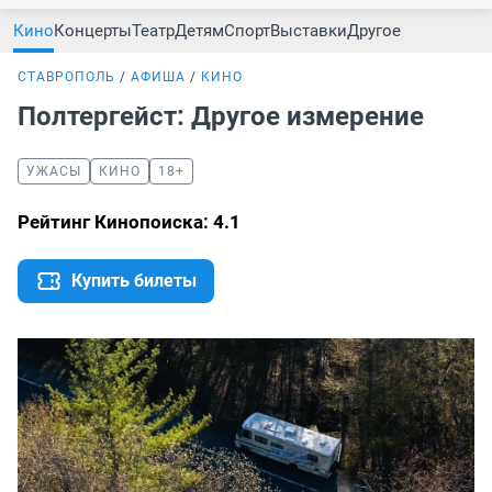
Кино
Концерты
Театр
Детям
Спорт
Выставки
Другое
СТАВРОПОЛЬ
АФИША
КИНО
Полтергейст: Другое измерение
УЖАСЫ
КИНО
18+
Рейтинг Кинопоиска: 4.1
Купить билеты