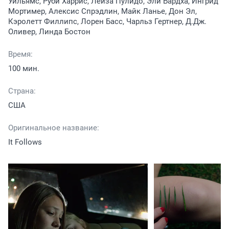
Уильямс, Руби Харрис, Леиза Пулидо, Эли Бардха, Ингрид
Мортимер, Алексис Спрэдлин, Майк Ланье, Дон Эл,
Кэролетт Филлипс, Лорен Басс, Чарльз Гертнер, Д.Дж.
Оливер, Линда Бостон
Время:
100 мин.
Страна:
США
Оригинальное название:
It Follows