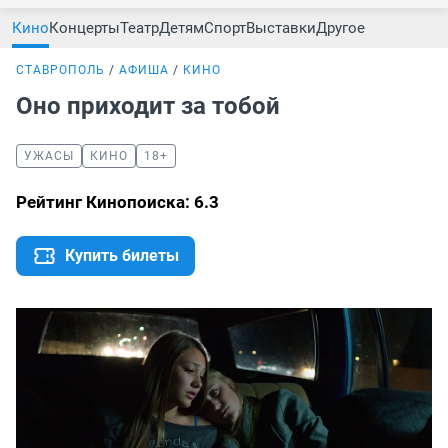
Кино
Концерты
Театр
Детям
Спорт
Выставки
Другое
СТАВРОПОЛЬ
АФИША
КИНО
Оно приходит за тобой
УЖАСЫ
КИНО
18+
Рейтинг Кинопоиска: 6.3
Купить билеты