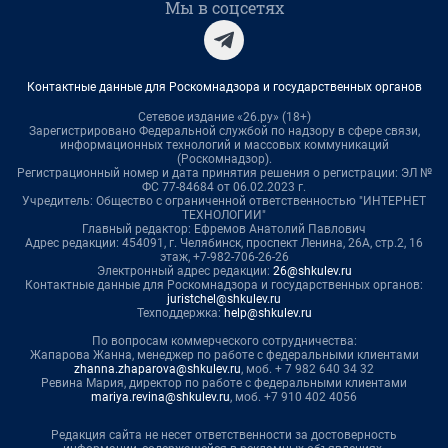
Мы в соцсетях
Контактные данные для Роскомнадзора и государственных органов
Сетевое издание «26.ру» (18+)
Зарегистрировано Федеральной службой по надзору в сфере связи,
информационных технологий и массовых коммуникаций
(Роскомнадзор).
Регистрационный номер и дата принятия решения о регистрации: ЭЛ №
ФС 77-84684 от 06.02.2023 г.
Учредитель: Общество с ограниченной ответственностью "ИНТЕРНЕТ
ТЕХНОЛОГИИ"
Главный редактор: Ефремов Анатолий Павлович
Адрес редакции: 454091, г. Челябинск, проспект Ленина, 26А, стр.2, 16
этаж, +7-982-706-26-26
Электронный адрес редакции:
26@shkulev.ru
Контактные данные для Роскомнадзора и государственных органов:
juristchel@shkulev.ru
Техподдержка:
help@shkulev.ru
По вопросам коммерческого сотрудничества:
Жапарова Жанна, менеджер по работе с федеральными клиентами
zhanna.zhaparova@shkulev.ru
, моб. + 7 982 640 34 32
Ревина Мария, директор по работе с федеральными клиентами
mariya.revina@shkulev.ru
, моб. +7 910 402 4056
Редакция сайта не несет ответственности за достоверность