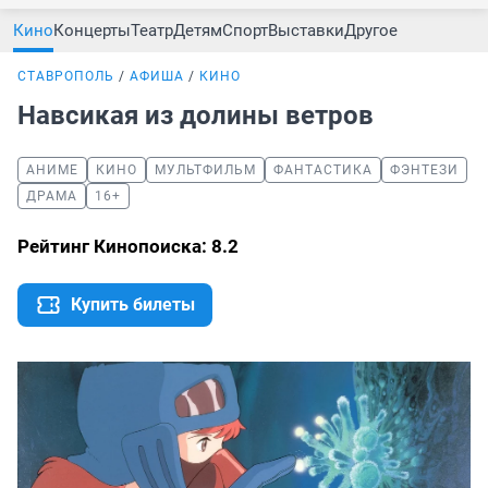
Кино
Концерты
Театр
Детям
Спорт
Выставки
Другое
СТАВРОПОЛЬ
АФИША
КИНО
Навсикая из долины ветров
АНИМЕ
КИНО
МУЛЬТФИЛЬМ
ФАНТАСТИКА
ФЭНТЕЗИ
ДРАМА
16+
Рейтинг Кинопоиска: 8.2
Купить билеты