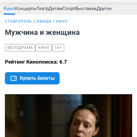
Кино
Концерты
Театр
Детям
Спорт
Выставки
Другое
СТАВРОПОЛЬ
АФИША
КИНО
Мужчина и женщина
МЕЛОДРАМА
КИНО
18+
Рейтинг Кинопоиска: 6.7
Купить билеты