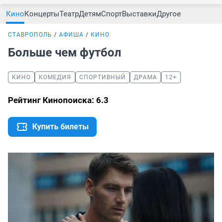
Кино
Концерты
Театр
Детям
Спорт
Выставки
Другое
СТАВРОПОЛЬ
АФИША
КИНО
Больше чем футбол
КИНО
КОМЕДИЯ
СПОРТИВНЫЙ
ДРАМА
12+
Рейтинг Кинопоиска: 6.3
Купить билеты