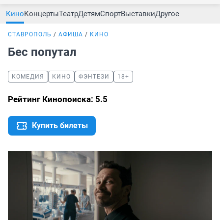
Кино
Концерты
Театр
Детям
Спорт
Выставки
Другое
СТАВРОПОЛЬ
АФИША
КИНО
Бес попутал
КОМЕДИЯ
КИНО
ФЭНТЕЗИ
18+
Рейтинг Кинопоиска: 5.5
Купить билеты