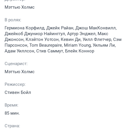
Мэттью Холмс
В ролях:
Гермиона Корфилд, Джейк Райан, Джош МакКонвилл,
Джейкоб Джуниор Найинггул, Артур Энджел, Макс
Джонсон, Клэйтон Уотсон, Кевин Ди, Уилл Флетчер, Сэм
Парсонсон, Tom Beaurepaire, Miriam Young, Уильям Ли,
Адам Уиллсон, Стив Саммут, Блейк Коннор
Сценарист:
Мэттью Холмс
Режиссер:
Стивен Бойл
Время:
85 мин.
Страна: