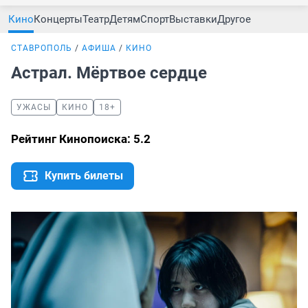
Кино
Концерты
Театр
Детям
Спорт
Выставки
Другое
СТАВРОПОЛЬ
АФИША
КИНО
Астрал. Мёртвое сердце
УЖАСЫ
КИНО
18+
Рейтинг Кинопоиска: 5.2
Купить билеты