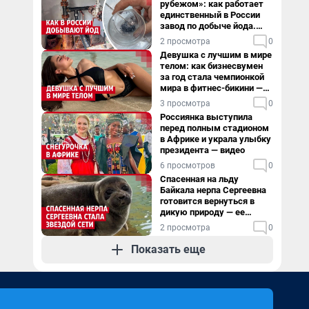
рубежом»: как работает
единственный в России
завод по добыче йода.
Видео
2 просмотра
0
Девушка с лучшим в мире
телом: как бизнесвумен
за год стала чемпионкой
мира в фитнес-бикини —
видео
3 просмотра
0
Россиянка выступила
перед полным стадионом
в Африке и украла улыбку
президента — видео
6 просмотров
0
Спасенная на льду
Байкала нерпа Сергеевна
готовится вернуться в
дикую природу — ее
видеоистория
2 просмотра
0
Показать еще