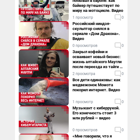
побывал в Европе: как
байкер путешествует по
миру на мотоцикле. Видео
1 просмотр
0
Российский ниндзя-
скульптор снялся в
сериале «Дом Дракона».
Видео
0 просмотров
0
Закрыл кофейни и
осваивает новый бизнес:
жизнь алтайского Маугли
после переезда из тайги в
столицу
2 просмотра
0
Все дети одинаковы: как
медвежонок Момота
покорил интернет. Видео
1 просмотр
0
Музыкант с киберрукой.
Его конечность стоит 3
млн рублей — видео
0 просмотров
0
«Мне говорили, что я