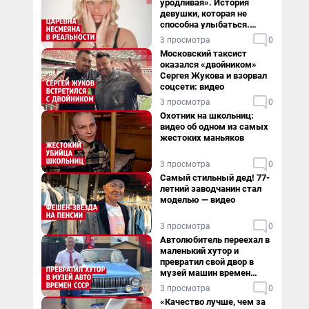
уродливая». История
девушки, которая не
способна улыбаться.
Видео
3 просмотра
0
Московский таксист
оказался «двойником»
Сергея Жукова и взорвал
соцсети: видео
3 просмотра
0
Охотник на школьниц:
видео об одном из самых
жестоких маньяков
3 просмотра
0
Самый стильный дед! 77-
летний заводчанин стал
моделью — видео
3 просмотра
0
Автолюбитель переехал в
маленький хутор и
превратил свой двор в
музей машин времен
СССР. Видео
3 просмотра
0
«Качество лучше, чем за