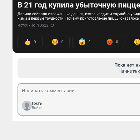
В 21 год купила убыточную пицце
Дарина собрала отложенные деньги, взяла кредит и случайно увиде
ними и первые трудности. Почему приготовление пиццы оказалось 
Источник: 
NGS22.RU
0
0
0
0
Пока нет н
Начните 
Гость
Войти