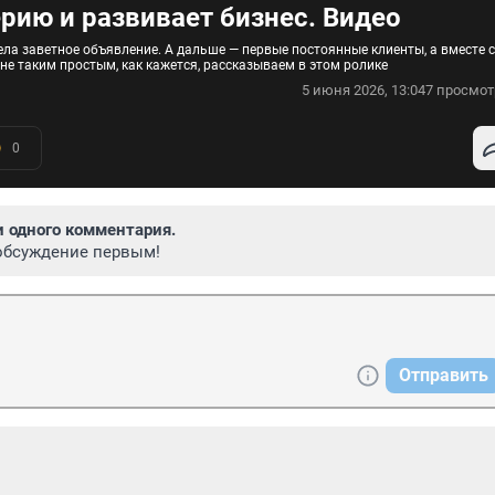
рию и развивает бизнес. Видео
ла заветное объявление. А дальше — первые постоянные клиенты, а вместе с
не таким простым, как кажется, рассказываем в этом ролике
5 июня 2026, 13:04
7 просмот
0
и одного комментария.
обсуждение первым!
Отправить