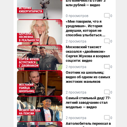
Его конечность стоит 3
млн рублей — видео
0 просмотров
0
«Мне говорили, что я
уродливая». История
девушки, которая не
способна улыбаться.
Видео
2 просмотра
0
Московский таксист
оказался «двойником»
Сергея Жукова и взорвал
соцсети: видео
2 просмотра
0
Охотник на школьниц:
видео об одном из самых
жестоких маньяков
2 просмотра
0
Самый стильный дед! 77-
летний заводчанин стал
моделью — видео
2 просмотра
0
Автолюбитель переехал в