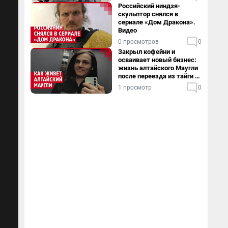
Российский ниндзя-
скульптор снялся в
сериале «Дом Дракона».
Видео
0 просмотров
0
Закрыл кофейни и
осваивает новый бизнес:
жизнь алтайского Маугли
после переезда из тайги в
столицу
1 просмотр
0