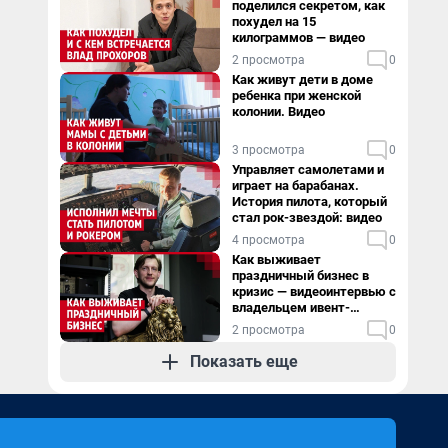
поделился секретом, как
похудел на 15
килограммов — видео
2 просмотра
0
Как живут дети в доме
ребенка при женской
колонии. Видео
3 просмотра
0
Управляет самолетами и
играет на барабанах.
История пилота, который
стал рок-звездой: видео
4 просмотра
0
Как выживает
праздничный бизнес в
кризис — видеоинтервью с
владельцем ивент-
агентства
2 просмотра
0
Показать еще