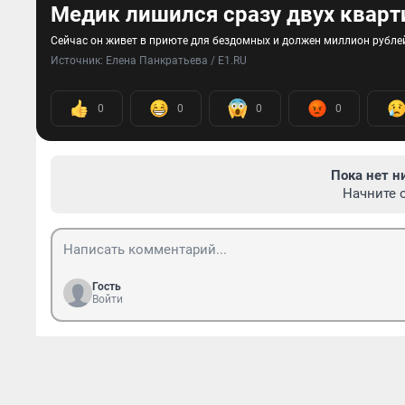
Медик лишился сразу двух кварт
Сейчас он живет в приюте для бездомных и должен миллион рубле
Источник: 
Елена Панкратьева / E1.RU
0
0
0
0
Пока нет н
Начните 
Гость
Войти