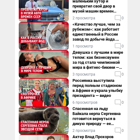
маленький хутор и
превратил свой двор в
музей машин времен
СССР. Видео
2 просмотра
0
«Качество лучше, чем за
рубежом»: как работает
единственный в России
завод по добыче йода.
Видео
1 просмотр
0
Девушка с лучшим в мире
телом: как бизнесвумен
за год стала чемпионкой
мира в фитнес-бикини —
видео
3 просмотра
0
Россиянка выступила
перед полным стадионом
в Африке и украла улыбку
президента — видео
6 просмотров
0
Спасенная на льду
Байкала нерпа Сергеевна
готовится вернуться в
дикую природу — ее
видеоистория
2 просмотра
0
Актер Влад Прохоров