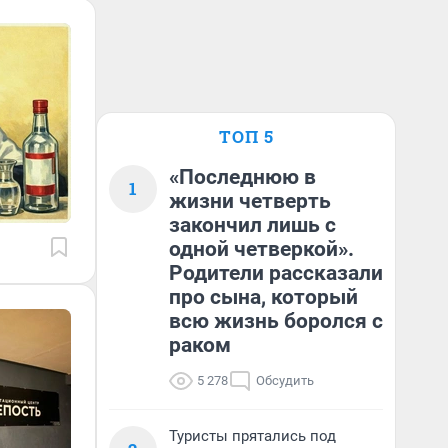
ТОП 5
«Последнюю в
1
жизни четверть
закончил лишь с
одной четверкой».
Родители рассказали
про сына, который
всю жизнь боролся с
раком
5 278
Обсудить
Туристы прятались под