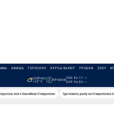
АММА
АФИША
ГОРОСКОП
КУРСЫ ВАЛЮТ
ПРОБКИ
ZODY
И
USD 82,17
СЕЙЧАС
2
ПРОБКИ
+32°C
EUR 94,84
ткрытые: все о бассейнах Ставрополя
Где ловить рыбу на Ставрополье 