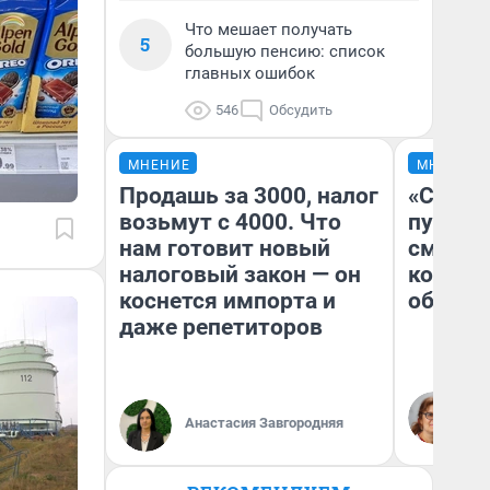
Что мешает получать
5
большую пенсию: список
главных ошибок
546
Обсудить
МНЕНИЕ
МНЕНИЕ
Продашь за 3000, налог
«Спутал
возьмут с 4000. Что
пургу».
нам готовит новый
смерте
налоговый закон — он
которы
коснется импорта и
обнару
даже репетиторов
Ир
Гл
Анастасия Завгородняя
«Р
Во