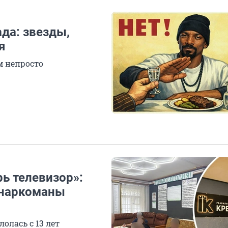
да: звезды,
я
м непросто
рь телевизор»:
е наркоманы
лолась с 13 лет