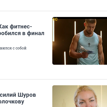
Как фитнес-
робился в финал
авился с собой
асилий Шуров
олочкову