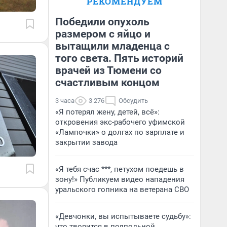
РЕКОМЕНДУЕМ
Победили опухоль
размером с яйцо и
вытащили младенца с
того света. Пять историй
врачей из Тюмени со
счастливым концом
3 часа
3 276
Обсудить
«Я потерял жену, детей, всё»:
откровения экс-рабочего уфимской
«Лампочки» о долгах по зарплате и
закрытии завода
«Я тебя счас ***, петухом поедешь в
зону!» Публикуем видео нападения
уральского гопника на ветерана СВО
«Девчонки, вы испытываете судьбу»:
что творится в подпольной