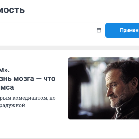
мость
Примен
м».
знь мозга — что
ямса
рым комедиантом, но
 радужной