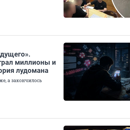
удущего».
играл миллионы и
тория лудомана
дже, а закончилось