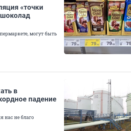
ляция «точки
 шоколад
упермаркете, могут быть
ать в
екордное падение
я нас не благо