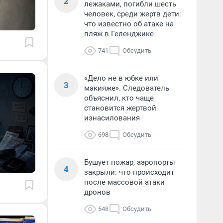
2
лежаками, погибли шесть
человек, среди жертв дети:
что известно об атаке на
пляж в Геленджике
741
Обсудить
«Дело не в юбке или
3
макияже». Следователь
объяснил, кто чаще
становится жертвой
изнасилования
698
Обсудить
Бушует пожар, аэропорты
4
закрыли: что происходит
после массовой атаки
дронов
548
Обсудить