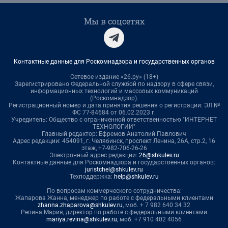
Мы в соцсетях
Контактные данные для Роскомнадзора и государственных органов
Сетевое издание «26.ру» (18+)
Зарегистрировано Федеральной службой по надзору в сфере связи,
информационных технологий и массовых коммуникаций
(Роскомнадзор).
Регистрационный номер и дата принятия решения о регистрации: ЭЛ №
ФС 77-84684 от 06.02.2023 г.
Учредитель: Общество с ограниченной ответственностью "ИНТЕРНЕТ
ТЕХНОЛОГИИ"
Главный редактор: Ефремов Анатолий Павлович
Адрес редакции: 454091, г. Челябинск, проспект Ленина, 26А, стр.2, 16
этаж, +7-982-706-26-26
Электронный адрес редакции:
26@shkulev.ru
Контактные данные для Роскомнадзора и государственных органов:
juristchel@shkulev.ru
Техподдержка:
help@shkulev.ru
По вопросам коммерческого сотрудничества:
Жапарова Жанна, менеджер по работе с федеральными клиентами
zhanna.zhaparova@shkulev.ru
, моб. + 7 982 640 34 32
Ревина Мария, директор по работе с федеральными клиентами
mariya.revina@shkulev.ru
, моб. +7 910 402 4056