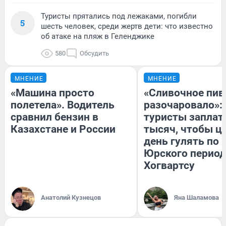
Туристы прятались под лежаками, погибли
5
шесть человек, среди жертв дети: что известно
об атаке на пляж в Геленджике
580
Обсудить
МНЕНИЕ
МНЕНИЕ
«Машина просто
«Сливочное пив
полетела». Водитель
разочаровало»:
сравнил бензин в
туристы заплат
Казахстане и России
тысяч, чтобы ц
день гулять по 
Юрского период
Хогвартсу
Анатолий Кузнецов
Яна Шаламова