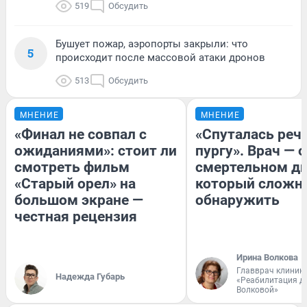
519
Обсудить
Бушует пожар, аэропорты закрыли: что
5
происходит после массовой атаки дронов
513
Обсудить
МНЕНИЕ
МНЕНИЕ
«Финал не совпал с
«Спуталась речь
ожиданиями»: стоит ли
пургу». Врач — о
смотреть фильм
смертельном ди
«Старый орел» на
который сложн
большом экране —
обнаружить
честная рецензия
Ирина Волкова
Главврач клиник
Надежда Губарь
«Реабилитация д
Волковой»