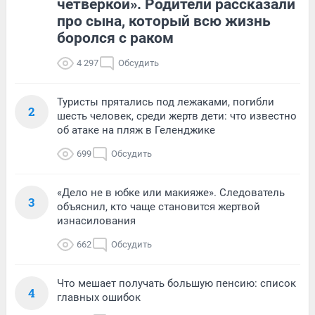
четверкой». Родители рассказали
про сына, который всю жизнь
боролся с раком
4 297
Обсудить
Туристы прятались под лежаками, погибли
2
шесть человек, среди жертв дети: что известно
об атаке на пляж в Геленджике
699
Обсудить
«Дело не в юбке или макияже». Следователь
3
объяснил, кто чаще становится жертвой
изнасилования
662
Обсудить
Что мешает получать большую пенсию: список
4
главных ошибок