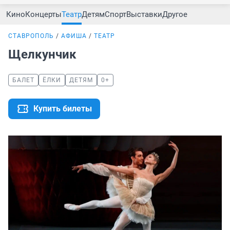
Кино
Концерты
Театр
Детям
Спорт
Выставки
Другое
СТАВРОПОЛЬ
АФИША
ТЕАТР
Щелкунчик
БАЛЕТ
ЁЛКИ
ДЕТЯМ
0+
Купить билеты