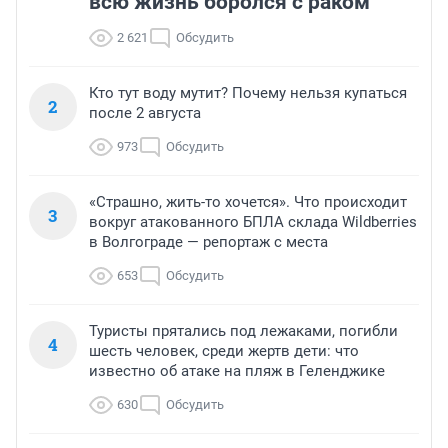
всю жизнь боролся с раком
2 621
Обсудить
Кто тут воду мутит? Почему нельзя купаться
2
после 2 августа
973
Обсудить
«Страшно, жить-то хочется». Что происходит
3
вокруг атакованного БПЛА склада Wildberries
в Волгограде — репортаж с места
653
Обсудить
Туристы прятались под лежаками, погибли
4
шесть человек, среди жертв дети: что
известно об атаке на пляж в Геленджике
630
Обсудить