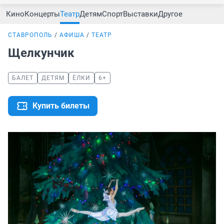
Кино
Концерты
Театр
Детям
Спорт
Выставки
Другое
СТАВРОПОЛЬ
АФИША
ТЕАТР
Щелкунчик
БАЛЕТ
ДЕТЯМ
ЁЛКИ
6+
Купить билеты