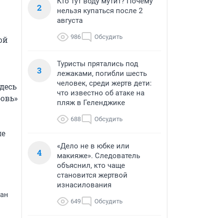
Кто тут воду мутит? Почему
2
нельзя купаться после 2
августа
986
Обсудить
й 
Туристы прятались под
3
лежаками, погибли шесть
человек, среди жертв дети:
есь 
что известно об атаке на
овь» 
пляж в Геленджике
688
Обсудить
е 
«Дело не в юбке или
4
макияже». Следователь
объяснил, кто чаще
становится жертвой
изнасилования
ман
649
Обсудить