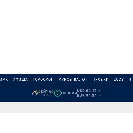
АММА
АФИША
ГОРОСКОП
КУРСЫ ВАЛЮТ
ПРОБКИ
ZODY
И
USD 82,17
СЕЙЧАС
3
ПРОБКИ
+31°C
EUR 94,84