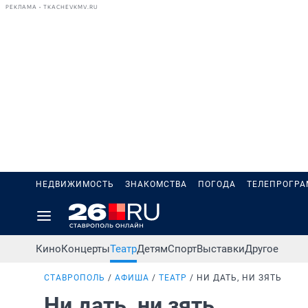
РЕКЛАМА • TKACHEVKMV.RU
НЕДВИЖИМОСТЬ
ЗНАКОМСТВА
ПОГОДА
ТЕЛЕПРОГР
Кино
Концерты
Театр
Детям
Спорт
Выставки
Другое
СТАВРОПОЛЬ
АФИША
ТЕАТР
НИ ДАТЬ, НИ ЗЯТЬ
Ни дать, ни зять